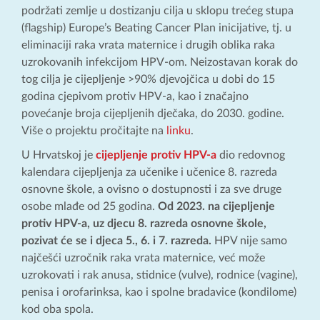
podržati zemlje u dostizanju cilja u sklopu trećeg stupa
(flagship) Europe’s Beating Cancer Plan inicijative, tj. u
eliminaciji raka vrata maternice i drugih oblika raka
uzrokovanih infekcijom HPV-om. Neizostavan korak do
tog cilja je cijepljenje >90% djevojčica u dobi do 15
godina cjepivom protiv HPV-a, kao i značajno
povećanje broja cijepljenih dječaka, do 2030. godine.
Više o projektu pročitajte na
linku
.
U Hrvatskoj je
cijepljenje protiv HPV-a
dio redovnog
kalendara cijepljenja za učenike i učenice 8. razreda
osnovne škole, a ovisno o dostupnosti i za sve druge
osobe mlađe od 25 godina.
Od 2023. na cijepljenje
protiv HPV-a, uz djecu 8. razreda osnovne škole,
pozivat će se i djeca 5., 6. i 7. razreda.
HPV nije samo
najčešći uzročnik raka vrata maternice, već može
uzrokovati i rak anusa, stidnice (vulve), rodnice (vagine),
penisa i orofarinksa, kao i spolne bradavice (kondilome)
kod oba spola.