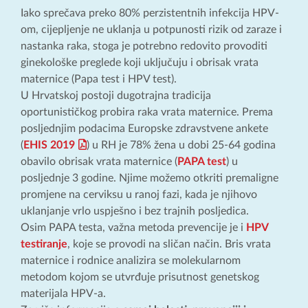
Iako sprečava preko 80% perzistentnih infekcija HPV-
om, cijepljenje ne uklanja u potpunosti rizik od zaraze i
nastanka raka, stoga je potrebno redovito provoditi
ginekološke preglede koji uključuju i obrisak vrata
maternice (Papa test i HPV test).
U Hrvatskoj postoji dugotrajna tradicija
oportunističkog probira raka vrata maternice. Prema
posljednjim podacima Europske zdravstvene ankete
(
EHIS 2019
) u RH je 78% žena u dobi 25-64 godina
obavilo obrisak vrata maternice (
PAPA test
) u
posljednje 3 godine. Njime možemo otkriti premaligne
promjene na cerviksu u ranoj fazi, kada je njihovo
uklanjanje vrlo uspješno i bez trajnih posljedica.
Osim PAPA testa, važna metoda prevencije je i
HPV
testiranje
, koje se provodi na sličan način. Bris vrata
maternice i rodnice analizira se molekularnom
metodom kojom se utvrđuje prisutnost genetskog
materijala HPV-a.