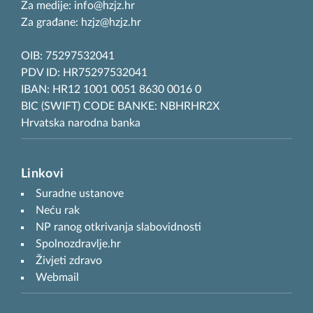
Za medije: info@hzjz.hr
Za građane: hzjz@hzjz.hr
OIB: 75297532041
PDV ID: HR75297532041
IBAN: HR12 1001 0051 8630 0016 0
BIC (SWIFT) CODE BANKE: NBHRHR2X
Hrvatska narodna banka
Linkovi
Suradne ustanove
Neću rak
NP ranog otkrivanja slabovidnosti
Spolnozdravlje.hr
Živjeti zdravo
Webmail