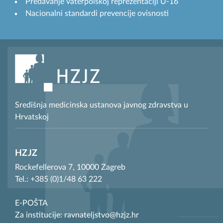
Predavanje vaterpolskoj reprezentaciji U-16
Nacionalni standardi prevencije ovisnosti
Središnja medicinska ustanova javnog zdravstva u
Hrvatskoj
HZJZ
Rockefellerova 7, 10000 Zagreb
Tel.: +385 (0)1/48 63 222
E-POŠTA
Za institucije: ravnateljstvo@hzjz.hr