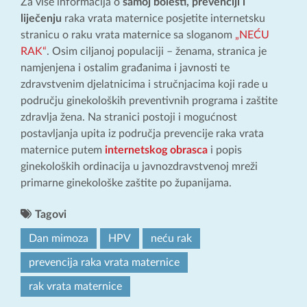
Za više informacija o
samoj bolesti, prevenciji i
liječenju
raka vrata maternice posjetite internetsku
stranicu o raku vrata maternice sa sloganom
„NEĆU
RAK“
. Osim ciljanoj populaciji – ženama, stranica je
namjenjena i ostalim građanima i javnosti te
zdravstvenim djelatnicima i stručnjacima koji rade u
području ginekoloških preventivnih programa i zaštite
zdravlja žena. Na stranici postoji i mogućnost
postavljanja upita iz područja prevencije raka vrata
maternice putem
internetskog obrasca
i popis
ginekoloških ordinacija u javnozdravstvenoj mreži
primarne ginekološke zaštite po županijama.
Tagovi
Dan mimoza
HPV
neću rak
prevencija raka vrata maternice
rak vrata maternice