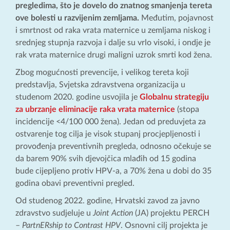
pregledima, što je dovelo do znatnog smanjenja tereta
ove bolesti u razvijenim zemljama.
Međutim, pojavnost
i smrtnost od raka vrata maternice u zemljama niskog i
srednjeg stupnja razvoja i dalje su vrlo visoki, i ondje je
rak vrata maternice drugi maligni uzrok smrti kod žena.
Zbog mogućnosti prevencije, i velikog tereta koji
predstavlja, Svjetska zdravstvena organizacija u
studenom 2020. godine usvojila je
Globalnu strategiju
za ubrzanje eliminacije raka vrata maternice
(stopa
incidencije <4/100 000 žena). Jedan od preduvjeta za
ostvarenje tog cilja je visok stupanj procjepljenosti i
provođenja preventivnih pregleda, odnosno očekuje se
da barem 90% svih djevojčica mlađih od 15 godina
bude cijepljeno protiv HPV-a, a 70% žena u dobi do 35
godina obavi preventivni pregled.
Od studenog 2022. godine, Hrvatski zavod za javno
zdravstvo sudjeluje u
Joint Action
(JA) projektu PERCH
–
PartnERship to Contrast HPV
. Osnovni cilj projekta je