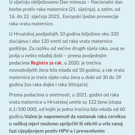
U siječnju obilježavamo Dan mimoza – Nacionalni dan
borbe protiv raka maternice (21. siječnja), a zatim, od
16. do 22. siječnja 2023., Europski tjedan prevencije
raka vrata maternice.
U Hrvatskoj posljednjih 10 godina bilježimo oko 320
slučajeva i oko 120 smrti od raka vrata maternice
godišnje. Za razliku od većine drugih sijela raka, ovaj se
javlja u nešto mlađoj dobi – prema posljednjim
podacima
Registra za rak
, u 2020. je trećina
novooboljelih žena bila mlađa od 50 godina, a rak vrata
maternice je treće sijelo raka žena u dobi od 30 do 39
godina (iza raka dojke i raka štitnjače).
Prema podacima o smrtnosti, u 2021. godini od raka
vrata maternice u Hrvatskoj umrle su 122 žene (stopa
6,1/100 000), od kojih je jedna trećina bila mlađa od 60
godina.
Važno je napomenuti da nastanak raka cerviksa
u velikoj mjeri možemo spriječiti ili otkriti u vrlo ranoj
fazi cijepljenjem protiv HPV-a i preventivnim