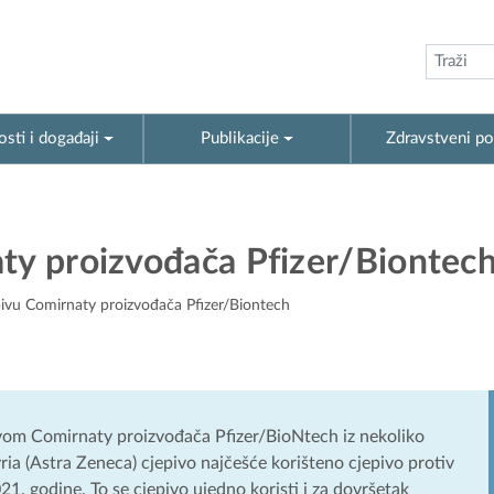
sti i događaji
Publikacije
Zdravstveni po
aty proizvođača Pfizer/Biontec
pivu Comirnaty proizvođača Pfizer/Biontech
ivom Comirnaty proizvođača Pfizer/BioNtech iz nekoliko
vria (Astra Zeneca) cjepivo najčešće korišteno cjepivo protiv
1. godine. To se cjepivo ujedno koristi i za dovršetak