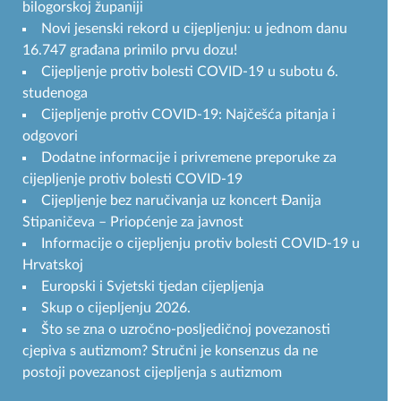
bilogorskoj županiji
Novi jesenski rekord u cijepljenju: u jednom danu
16.747 građana primilo prvu dozu!
Cijepljenje protiv bolesti COVID-19 u subotu 6.
studenoga
Cijepljenje protiv COVID-19: Najčešća pitanja i
odgovori
Dodatne informacije i privremene preporuke za
cijepljenje protiv bolesti COVID-19
Cijepljenje bez naručivanja uz koncert Đanija
Stipaničeva – Priopćenje za javnost
Informacije o cijepljenju protiv bolesti COVID-19 u
Hrvatskoj
Europski i Svjetski tjedan cijepljenja
Skup o cijepljenju 2026.
Što se zna o uzročno-posljedičnoj povezanosti
cjepiva s autizmom? Stručni je konsenzus da ne
postoji povezanost cijepljenja s autizmom