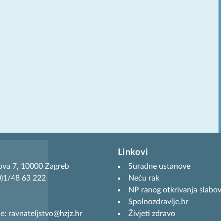
Linkovi
ova 7, 10000 Zagreb
Suradne ustanove
(0)1/48 63 222
Neću rak
NP ranog otkrivanja slabov
Spolnozdravlje.hr
je: ravnateljstvo@hzjz.hr
Živjeti zdravo