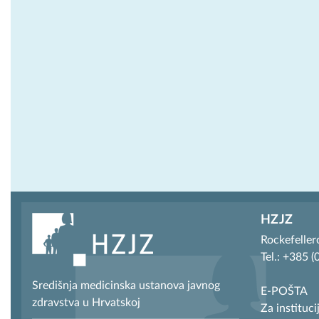
HZJZ
Rockefeller
Tel.: +385 
Središnja medicinska ustanova javnog
E-POŠTA
zdravstva u Hrvatskoj
Za instituci