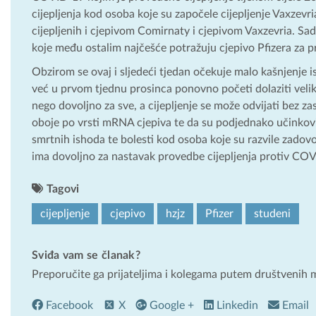
cijepljenja kod osoba koje su započele cijepljenje Vaxzev
cijepljenih i cjepivom Comirnaty i cjepivom Vaxzevria. Sad
koje među ostalim najčešće potražuju cjepivo Pfizera za p
Obzirom se ovaj i sljedeći tjedan očekuje malo kašnjenje 
već u prvom tjednu prosinca ponovno početi dolaziti velike
nego dovoljno za sve, a cijepljenje se može odvijati bez z
oboje po vrsti mRNA cjepiva te da su podjednako učinkovi
smrtnih ishoda te bolesti kod osoba koje su razvile zadovo
ima dovoljno za nastavak provedbe cijepljenja protiv CO
Tagovi
cijepljenje
cjepivo
hzjz
Pfizer
studeni
Sviđa vam se članak?
Preporučite ga prijateljima i kolegama putem društvenih 
Facebook
X
Google +
Linkedin
Email