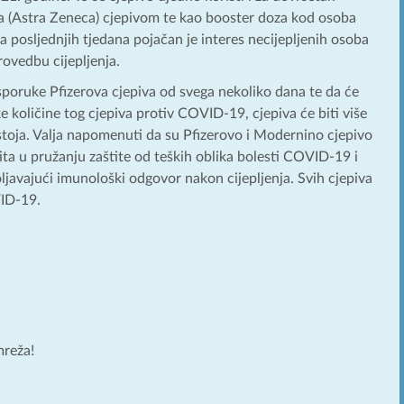
ria (Astra Zeneca) cjepivom te kao booster doza kod osoba
a posljednjih tjedana pojačan je interes necijepljenih osoba
rovedbu cijepljenja.
isporuke Pfizerova cjepiva od svega nekoliko dana te da će
 količine tog cjepiva protiv COVID-19, cjepiva će biti više
astoja. Valja napomenuti da su Pfizerovo i Modernino cjepivo
ta u pružanju zaštite od teških oblika bolesti COVID-19 i
ljavajući imunološki odgovor nakon cijepljenja. Svih cjepiva
VID-19.
mreža!