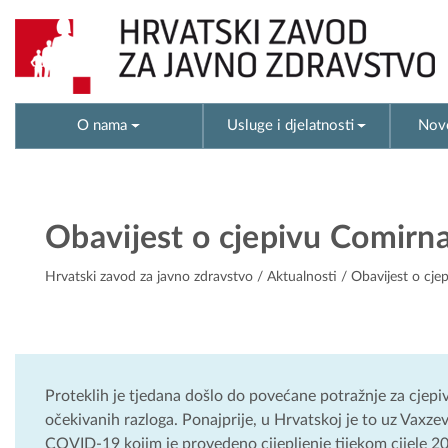
O nama
Usluge i djelatnosti
Novo
Obavijest o cjepivu Comirn
Hrvatski zavod za javno zdravstvo
/
Aktualnosti
/ Obavijest o cje
Proteklih je tjedana došlo do povećane potražnje za cjep
očekivanih razloga. Ponajprije, u Hrvatskoj je to uz Vaxze
COVID-19 kojim je provedeno cijepljenje tijekom cijele 202