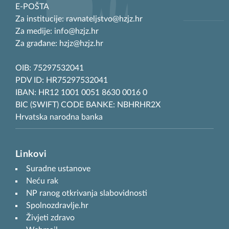
E-POŠTA
Za institucije: ravnateljstvo@hzjz.hr
Za medije: info@hzjz.hr
Za građane: hzjz@hzjz.hr
OIB: 75297532041
PDV ID: HR75297532041
IBAN: HR12 1001 0051 8630 0016 0
BIC (SWIFT) CODE BANKE: NBHRHR2X
Hrvatska narodna banka
Linkovi
Suradne ustanove
Neću rak
NP ranog otkrivanja slabovidnosti
Spolnozdravlje.hr
Živjeti zdravo