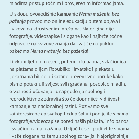
mladima pristup točnim i provjerenim informacijama.
U sklopu ovogodišnje kampanje
Nema maženja bez
paženja
provodimo online edukaciju putem objava i
kvizova na društvenim mrežama. Najoriginalnije
fotografije, videozapise i slogane kao i najbrže točne
odgovore na kvizove znanja darivat ćemo poklon
paketima
Nema maženja bez paženja!
Tijekom ljetnih mjeseci, putem info panoa, svlačionica
na plažama diljem Republike Hrvatske i plakata u
ljekarnama bit će prikazane preventivne poruke kako
bismo potaknuli svijest svih građana, posebice mladih,
o važnosti očuvanja i unaprjeđenja spolnog i
reproduktivnog zdravlja što će doprinijeti vidljivosti
kampanje na nacionalnoj razini. Pozivamo sve
zainteresirane da svakog tjedna šalju i podijelile s nama
fotografije/videozapise pored naših plakata, info panoa
i svlačionica na plažama. Uključite se i podijelite s nama
i vaše slogane na temu spolnog zdravlja. Najoriginalnije