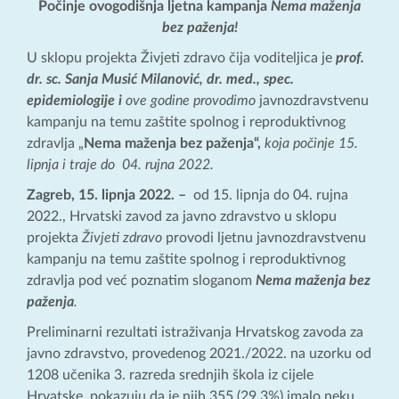
Počinje ovogodišnja ljetna kampanja
Nema maženja
bez paženja!
U sklopu projekta Živjeti zdravo čija voditeljica je
prof.
dr. sc. Sanja Musić Milanović, dr.
med., spec.
epidemiologije i
ove godine provodimo
javnozdravstvenu
kampanju na temu zaštite spolnog i reproduktivnog
zdravlja „
Nema maženja bez paženja“,
koja počinje 15.
lipnja i traje do 04. rujna 2022.
Zagreb, 15. lipnja 2022. –
od 15. lipnja do 04. rujna
2022., Hrvatski zavod za javno zdravstvo u sklopu
projekta
Živjeti zdravo
provodi ljetnu javnozdravstvenu
kampanju na temu zaštite spolnog i reproduktivnog
zdravlja pod već poznatim sloganom
Nema maženja bez
paženja
.
Preliminarni rezultati istraživanja Hrvatskog zavoda za
javno zdravstvo, provedenog 2021./2022. na uzorku od
1208 učenika 3. razreda srednjih škola iz cijele
Hrvatske, pokazuju da je njih 355 (29,3%) imalo neku