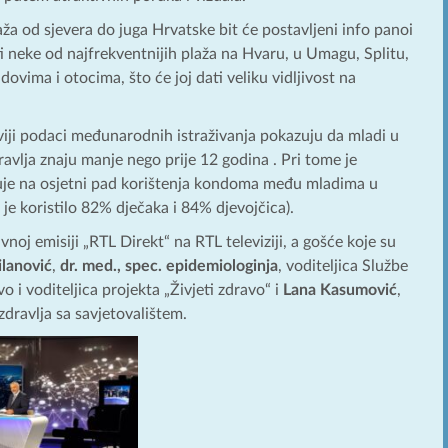
a od sjevera do juga Hrvatske bit će postavljeni info panoi
 neke od najfrekventnijih plaža na Hvaru, u Umagu, Splitu,
ovima i otocima, što će joj dati veliku vidljivost na
iji podaci međunarodnih istraživanja pokazuju da mladi u
vlja znaju manje nego prije 12 godina . Pri tome je
uje na osjetni pad korištenja kondoma među mladima u
je koristilo 82% dječaka i 84% djevojčica).
noj emisiji „RTL Direkt“ na RTL televiziji, a gošće koje su
ilanović
,
dr. med., spec. epidemiologinja
, voditeljica Službe
 i voditeljica projekta „Živjeti zdravo“ i
Lana Kasumović
,
dravlja sa savjetovalištem.