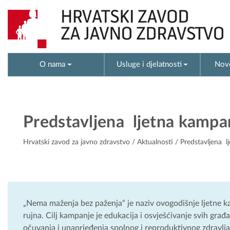
O nama
Usluge i djelatnosti
Novo
Predstavljena ljetna kampa
Hrvatski zavod za javno zdravstvo
/
Aktualnosti
/ Predstavljena 
„Nema maženja bez paženja“ je naziv ovogodišnje ljetne kam
rujna. Cilj kampanje je edukacija i osvješćivanje svih gra
očuvanja i unaprjeđenja spolnog i reproduktivnog zdravlja