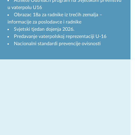
Athlete Outreach program na Svjetskom prvenstvu
u vaterpolu U16
Obrazac 18a za radnike iz trećih zemalja –
informacije za poslodavce i radnike
Svjetski tjedan dojenja 2026.
Predavanje vaterpolskoj reprezentaciji U-16
Nacionalni standardi prevencije ovisnosti