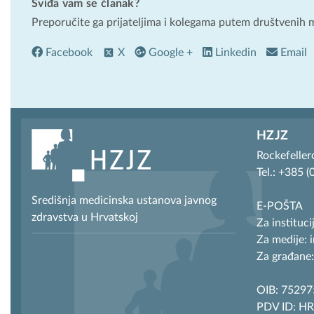
Sviđa vam se članak?
Preporučite ga prijateljima i kolegama putem društvenih 
Facebook
X
Google +
Linkedin
Email
HZJZ
Rockefeller
Tel.: +385 
Središnja medicinska ustanova javnog
E-POŠTA
zdravstva u Hrvatskoj
Za instituci
Za medije: 
Za građane:
OIB: 7529
PDV ID: H