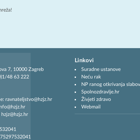
mreža!
Linkovi
ova 7, 10000 Zagreb
Suradne ustanove
(0)1/48 63 222
Neću rak
NP ranog otkrivanja slabov
Spolnozdravlje.hr
je: ravnateljstvo@hzjz.hr
Živjeti zdravo
info@hzjz.hr
Webmail
 hzjz@hzjz.hr
7532041
R75297532041