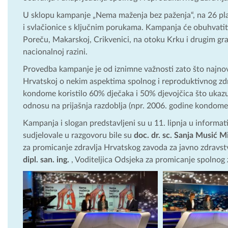
U sklopu kampanje „Nema maženja bez paženja“, na 26 plaž
i svlačionice s ključnim porukama. Kampanja će obuhvatiti
Poreču, Makarskoj, Crikvenici, na otoku Krku i drugim grad
nacionalnoj razini.
Provedba kampanje je od iznimne važnosti zato što najnov
Hrvatskoj o nekim aspektima spolnog i reproduktivnog zdra
kondome koristilo 60% dječaka i 50% djevojčica što ukaz
odnosu na prijašnja razdoblja (npr. 2006. godine kondome 
Kampanja i slogan predstavljeni su u 11. lipnja u informativ
sudjelovale u razgovoru bile su
doc. dr. sc. Sanja Musić M
za promicanje zdravlja Hrvatskog zavoda za javno zdravstvo
dipl. san. ing.
, Voditeljica Odsjeka za promicanje spolnog z