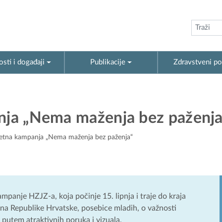
sti i događaji
Publikacije
Zdravstveni po
nja „Nema maženja bez paženja
ljetna kampanja „Nema maženja bez paženja“
panje HZJZ-a, koja počinje 15. lipnja i traje do kraja
đana Republike Hrvatske, posebice mladih, o važnosti
 putem atraktivnih poruka i vizuala.