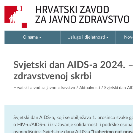
O nama
Usluge i djelatnosti
Novo
Svjetski dan AIDS-a 2024. – 
zdravstvenoj skrbi
Hrvatski zavod za javno zdravstvo
/
Aktualnosti
/ Svjetski dan AID
Svjetski dan AIDS-a, koji se obilježava 1. prosinca svake go
o HIV-u/AIDS-u i izražavanje solidarnosti i podrške osoba
ovogodišnjeg Svjetskog dana AIDS-a
“Izaberimo put prava