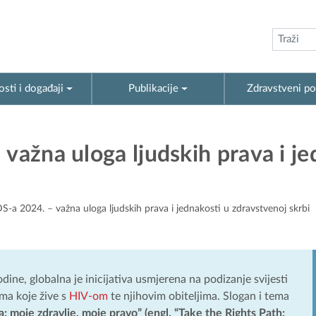
sti i događaji
Publikacije
Zdravstveni po
važna uloga ljudskih prava i je
S-a 2024. – važna uloga ljudskih prava i jednakosti u zdravstvenoj skrbi
dine, globalna je inicijativa usmjerena na podizanje svijesti
ma koje žive s
HIV-om
te njihovim obiteljima. Slogan i tema
: moje zdravlje, moje pravo” (engl. “Take the Rights Path: