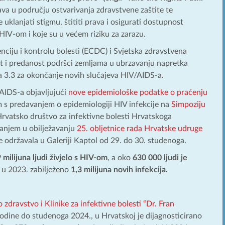
rava u području ostvarivanja zdravstvene zaštite te
 uklanjati stigmu, štititi prava i osigurati dostupnost
s HIV-om i koje su u većem riziku za zarazu.
iju i kontrolu bolesti (ECDC) i Svjetska zdravstvena
t i predanost podršci zemljama u ubrzavanju napretka
da 3.3 za okončanje novih slučajeva HIV/AIDS-a.
 AIDS-a objavljujući
nove epidemiološke podatke o praćenju
m s predavanjem o epidemiologiji HIV infekcije na
Simpoziju
Hrvatsko društvo za infektivne bolesti Hrvatskoga
ovanjem u obilježavanju
25. obljetnice rada Hrvatske udruge
e održavala u Galeriji Kaptol od 29. do 30. studenoga.
 milijuna ljudi živjelo s HIV-om
, a oko
630 000 ljudi je
e u 2023. zabilježeno
1,3 milijuna novih infekcija.
dravstvo i Klinike za infektivne bolesti “Dr. Fran
godine do studenoga 2024., u Hrvatskoj je dijagnosticirano