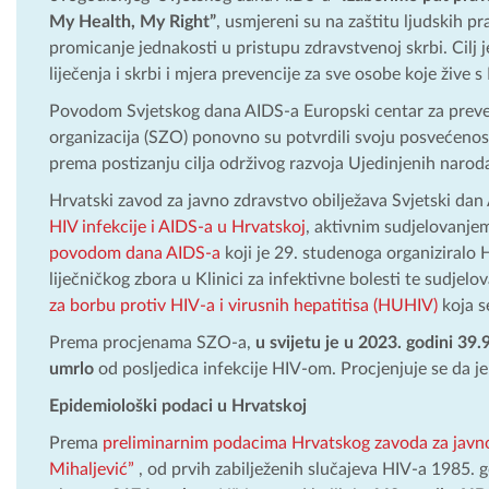
My Health, My Right”
, usmjereni su na zaštitu ljudskih p
promicanje jednakosti u pristupu zdravstvenoj skrbi. Cilj je
liječenja i skrbi i mjera prevencije za sve osobe koje žive 
Povodom Svjetskog dana AIDS-a Europski centar za prevenc
organizacija (SZO) ponovno su potvrdili svoju posvećenos
prema postizanju cilja održivog razvoja Ujedinjenih naro
Hrvatski zavod za javno zdravstvo obilježava Svjetski dan
HIV infekcije i AIDS-a u Hrvatskoj
, aktivnim sudjelovanje
povodom dana AIDS-a
koji je 29. studenoga organiziralo 
liječničkog zbora u Klinici za infektivne bolesti te sudjel
za borbu protiv HIV-a i virusnih hepatitisa (HUHIV)
koja s
Prema procjenama SZO-a,
u svijetu je u 2023. godini 39.9
umrlo
od posljedica infekcije HIV-om. Procjenjuje se da j
Epidemiološki podaci u Hrvatskoj
Prema
preliminarnim podacima Hrvatskog zavoda za javno z
Mihaljević”
, od prvih zabilježenih slučajeva HIV-a 1985. 