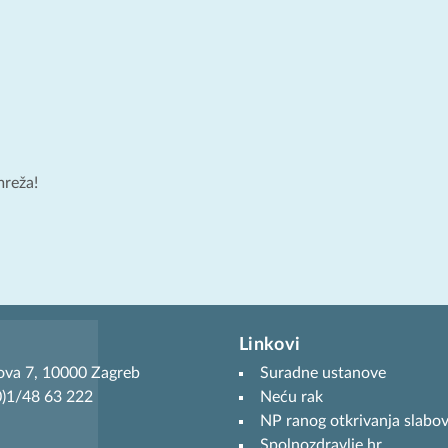
mreža!
Linkovi
ova 7, 10000 Zagreb
Suradne ustanove
(0)1/48 63 222
Neću rak
NP ranog otkrivanja slabov
Spolnozdravlje.hr