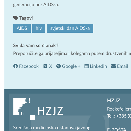
generaciju bez AIDS-a.
Tagovi
AIDS
hiv
svjetski dan AIDS-a
Sviđa vam se članak?
Preporučite ga prijateljima i kolegama putem društvenih 
Facebook
X
Google +
Linkedin
Email
HZJZ
Rockefeller
Tel.: +385 
Središnja medicinska ustanova javnog
E-POŠTA