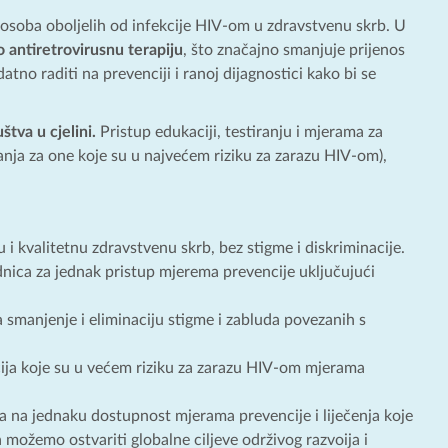
u osoba oboljelih od infekcije HIV-om u zdravstvenu skrb. U
o antiretrovirusnu terapiju
, što značajno smanjuje prijenos
tno raditi na prevenciji i ranoj dijagnostici kako bi se
štva u cjelini.
Pristup edukaciji, testiranju i mjerama za
anja za one koje su u najvećem riziku za zarazu HIV-om),
i kvalitetnu zdravstvenu skrb, bez stigme i diskriminacije.
dnica za jednak pristup mjerema prevencije uključujući
a smanjenje i eliminaciju stigme i zabluda povezanih s
cija koje su u većem riziku za zarazu HIV-om mjerama
a na jednaku dostupnost mjerama prevencije i liječenja koje
možemo ostvariti globalne ciljeve održivog razvoija i