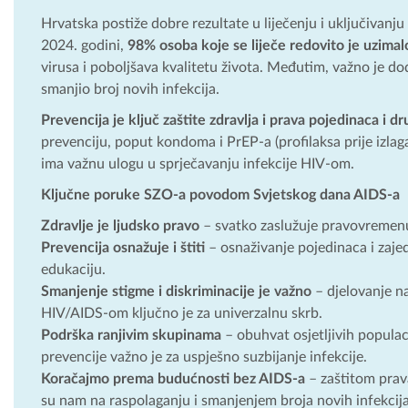
Hrvatska postiže dobre rezultate u liječenju i uključivanj
2024. godini,
98% osoba koje se liječe redovito je uzimal
virusa i poboljšava kvalitetu života. Međutim, važno je doda
smanjio broj novih infekcija.
Prevencija je ključ zaštite zdravlja i prava pojedinaca i dru
prevenciju, poput kondoma i PrEP-a (profilaksa prije izlag
ima važnu ulogu u sprječavanju infekcije HIV-om.
Ključne poruke SZO-a povodom Svjetskog dana AIDS-a
Zdravlje je ljudsko pravo
– svatko zaslužuje pravovremenu 
Prevencija osnažuje i štiti
– osnaživanje pojedinaca i zaje
edukaciju.
Smanjenje stigme i diskriminacije je važno
– djelovanje n
HIV/AIDS-om ključno je za univerzalnu skrb.
Podrška ranjivim skupinama
– obuhvat osjetljivih popula
prevencije važno je za uspješno suzbijanje infekcije.
Koračajmo prema budućnosti bez AIDS-a
– zaštitom prav
su nam na raspolaganju i smanjenjem broja novih infekcija 