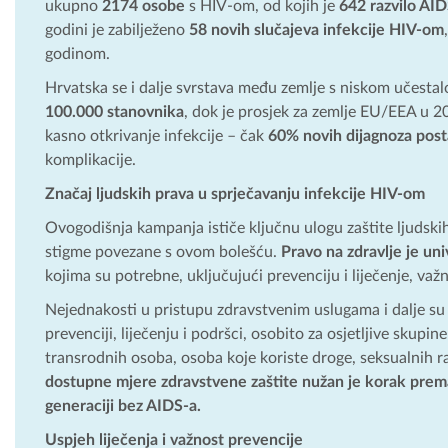
ukupno
2174 osobe
s HIV-om, od kojih je
642 razvilo AI
godini je zabilježeno
58 novih slučajeva infekcije HIV-om
godinom.
Hrvatska se i dalje svrstava među zemlje s niskom učesta
100.000 stanovnika
, dok je prosjek za zemlje EU/EEA u 2
kasno otkrivanje infekcije – čak
60% novih dijagnoza post
komplikacije.
Značaj ljudskih prava u sprječavanju infekcije HIV-om
Ovogodišnja kampanja ističe ključnu ulogu zaštite ljudskih
stigme povezane s ovom bolešću.
Pravo na zdravlje je un
kojima su potrebne, uključujući prevenciju i liječenje, va
Nejednakosti u pristupu zdravstvenim uslugama i dalje su 
prevenciji, liječenju i podršci, osobito za osjetljive sku
transrodnih osoba, osoba koje koriste droge, seksualnih r
dostupne mjere zdravstvene zaštite nužan je korak prema 
generaciji bez AIDS-a.
Uspjeh liječenja i važnost prevencije