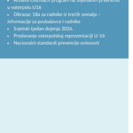
Athlete Outreach program na Svjetskom prvenstvu
u vaterpolu U16
Obrazac 18a za radnike iz trećih zemalja –
informacije za poslodavce i radnike
Svjetski tjedan dojenja 2026.
Predavanje vaterpolskoj reprezentaciji U-16
Nacionalni standardi prevencije ovisnosti