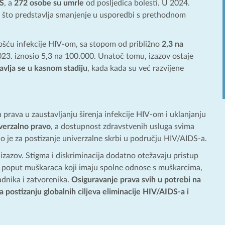
DS
, a
272 osobe su umrle
od posljedica bolesti. U 2024.
, što predstavlja smanjenje u usporedbi s prethodnom
lošću infekcije HIV-om, sa stopom od približno
2,3 na
023. iznosio 5,3 na 100.000. Unatoč tomu, izazov ostaje
avlja se u kasnom stadiju
, kada kada su već razvijene
 prava u zaustavljanju širenja infekcije HIV-om i uklanjanju
iverzalno pravo
, a dostupnost zdravstvenih usluga svima
žno je za postizanje univerzalne skrbi u području HIV/AIDS-a.
izazov. Stigma i diskriminacija dodatno otežavaju pristup
pine poput muškaraca koji imaju spolne odnose s muškarcima,
adnika i zatvorenika.
Osiguravanje prava svih u potrebi na
postizanju globalnih ciljeva eliminacije HIV/AIDS-a i