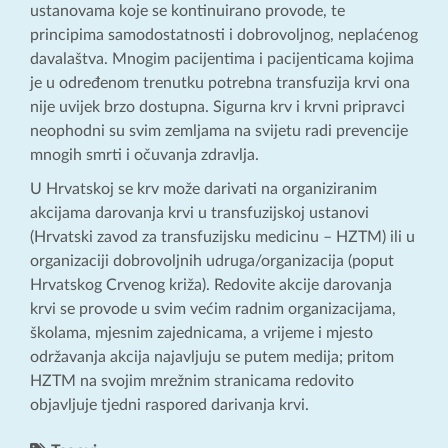
ustanovama koje se kontinuirano provode, te
principima samodostatnosti i dobrovoljnog, neplaćenog
davalaštva. Mnogim pacijentima i pacijenticama kojima
je u određenom trenutku potrebna transfuzija krvi ona
nije uvijek brzo dostupna. Sigurna krv i krvni pripravci
neophodni su svim zemljama na svijetu radi prevencije
mnogih smrti i očuvanja zdravlja.
U Hrvatskoj se krv može darivati na organiziranim
akcijama darovanja krvi u transfuzijskoj ustanovi
(Hrvatski zavod za transfuzijsku medicinu – HZTM) ili u
organizaciji dobrovoljnih udruga/organizacija (poput
Hrvatskog Crvenog križa). Redovite akcije darovanja
krvi se provode u svim većim radnim organizacijama,
školama, mjesnim zajednicama, a vrijeme i mjesto
održavanja akcija najavljuju se putem medija; pritom
HZTM na svojim mrežnim stranicama redovito
objavljuje tjedni raspored darivanja krvi.