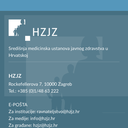
Središnja medicinska ustanova javnog zdravstva u
Hrvatskoj
HZJZ
Rockefellerova 7, 10000 Zagreb
Tel.: +385 (0)1/48 63 222
E-POŠTA
Za institucije: ravnateljstvo@hzjz.hr
Za medije: info@hzjz.hr
Za građane: hzjz@hzjz.hr