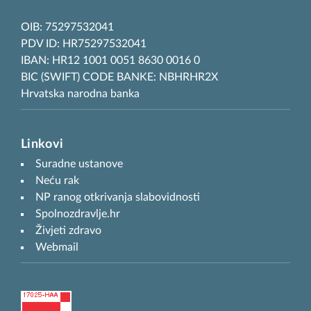
OIB: 75297532041
PDV ID: HR75297532041
IBAN: HR12 1001 0051 8630 0016 0
BIC (SWIFT) CODE BANKE: NBHRHR2X
Hrvatska narodna banka
Linkovi
Suradne ustanove
Neću rak
NP ranog otkrivanja slabovidnosti
Spolnozdravlje.hr
Živjeti zdravo
Webmail