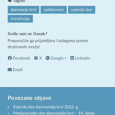
Tagovi
darovanje krvi
solidarnost
svjetski dan
transfuzija
Sviđa vam se članak?
Preporučite ga prijateljima i kolegama putem
društvenih mreža!
Facebook
X
Google +
Linkedin
Email
Povezane objave
Svjetski dan darovatelja krvi 2022. g.
Međunarodni dan darovatelja krvi – 14. lipnja