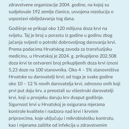
zdravstvene organizacije 2004. godine, na kojoj su
sudjelovale 192 zemlje članice, usvojena rezolucija o
uspostavi obilježavanja tog dana.
Godišnje se prikupi oko 120 milijuna doza krvi na
svijetu. Taj je broj u porastu iz godine u godinu zbog
jačanja svijesti o potrebi dobrovoljnog darovanja krvi.
Prema podacima Hrvatskog zavoda za transfuzijsku
medicinu, u Hrvatskoj je 2024. g. prikupljeno 202.508
doza krvi te ostvareni broj prikupljenih doza krvi iznosi
5,23 doze na 100 stanovnika. Oko 4 – 5% stanovništva
Hrvatske su darovatelji krvi; od toga je svake godine
oko 10 – 12 % novih darovatelja krvi, odnosno onih koji
prvi put daju krv, a preostali su višestruki darovatelji
krvi, koji u prosjeku daruju krv dvaput godišnje.
Sigurnost krvi u Hrvatskoj je osigurana mjerama
kontrole kvalitete i nadzora nad krvi i krvnim
pripravcima, koje uključuju i mikrobiološku kontrolu,
kao i mjerama zaštite od infekcija u zdravstvenim