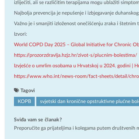
izliječiti, ali se različitim terapijama mogu ublažiti simpto
Najbolja prevencija je nepušenje i izbjegavanje duhanskog
Važno je i smanjiti izloženost onečišćenju zraka i štetnim t
Izvori:
World COPD Day 2025 – Global Initiative for Chronic O
https://prozorzdravlja.hzjz.hr/zivot-s/plucnim-bolestima/
Izvješće o umrlim osobama u Hrvatskoj u 2024. godini | H
https://www.who.int/news-room/fact-sheets/detail/chro
Tagovi
KOPB
svjetski dan kronične opstruktivne plućne bol
Sviđa vam se članak?
Preporučite ga prijateljima i kolegama putem društvenih 