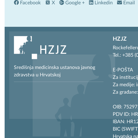
Facebook
X
Google +
Linkedin
Email
HZJZ
Rockefeller
Tel.: +385 
Središnja medicinska ustanova javnog
E-POŠTA
zdravstva u Hrvatskoj
Za instituci
Za medije: 
Za građane:
OIB: 7529
PDV ID: H
IBAN: HR12
BIC (SWIF
Hrvatska n