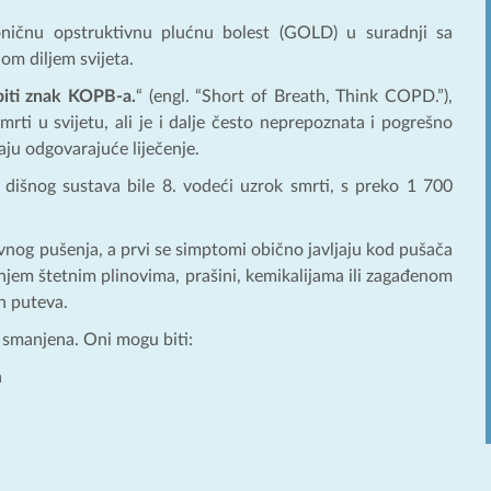
kroničnu opstruktivnu plućnu bolest (GOLD) u suradnji sa
m diljem svijeta.
biti znak KOPB-a.
“ (engl. “Short of Breath, Think COPD.”),
 u svijetu, ali je i dalje često neprepoznata i pogrešno
aju odgovarajuće liječenje.
 dišnog sustava bile 8. vodeći uzrok smrti, s preko 1 700
vnog pušenja, a prvi se simptomi obično javljaju kod pušača
anjem štetnim plinovima, prašini, kemikalijama ili zagađenom
h puteva.
ć smanjena. Oni mogu biti:
a