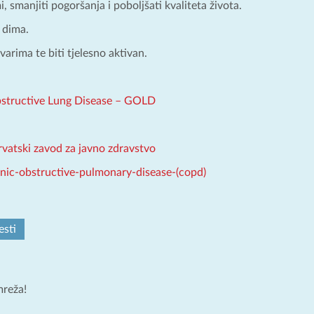
mi, smanjiti pogoršanja i poboljšati kvaliteta života.
 dima.
varima te biti tjelesno aktivan.
bstructive Lung Disease – GOLD
rvatski zavod za javno zdravstvo
nic-obstructive-pulmonary-disease-(copd)
esti
mreža!