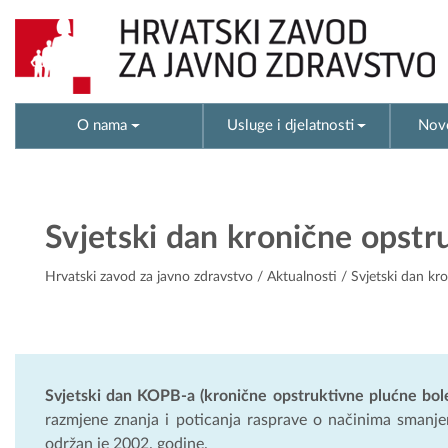
O nama
Usluge i djelatnosti
Novo
Svjetski dan kronične opstr
Hrvatski zavod za javno zdravstvo
/
Aktualnosti
/ Svjetski dan kr
Svjetski dan KOPB-a (kronične opstruktivne plućne bole
razmjene znanja i poticanja rasprave o načinima smanjen
održan je 2002. godine.