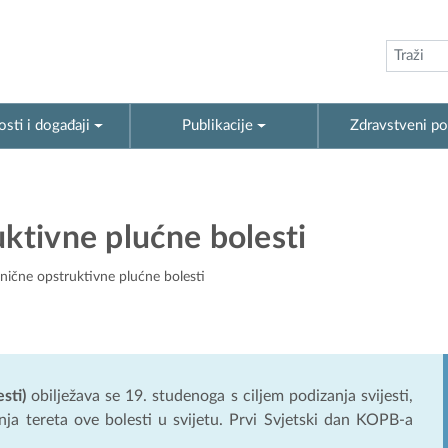
sti i događaji
Publikacije
Zdravstveni po
uktivne plućne bolesti
onične opstruktivne plućne bolesti
sti)
obilježava se 19. studenoga s ciljem podizanja svijesti,
ja tereta ove bolesti u svijetu. Prvi Svjetski dan KOPB-a