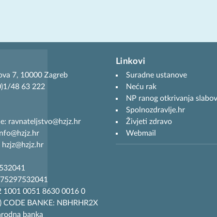
Linkovi
ova 7, 10000 Zagreb
Suradne ustanove
(0)1/48 63 222
Neću rak
NP ranog otkrivanja slabov
Spolnozdravlje.hr
je: ravnateljstvo@hzjz.hr
Živjeti zdravo
info@hzjz.hr
Webmail
 hzjz@hzjz.hr
7532041
R75297532041
 1001 0051 8630 0016 0
T) CODE BANKE: NBHRHR2X
arodna banka