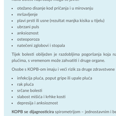
otežano disanje kod pričanja i u mirovanju
mršavljenje
plavi prsti ili usne (rezultat manjka kisika u tijelu)
ubrzani puls
anksioznost
osteoporoza
natečeni zglobovi i stopala
Tijek bolesti obilježen je razdobljima pogoršanja koja n
plućima, s vremenom može zahvatiti i druge organe.
Osobe s KOPB-om imaju i veći rizik za druge zdravstvene
infekcija pluća, poput gripe ili upale pluća
rak pluća
srčane bolesti
slabost mišića i krhke kosti
depresija i anksioznost
KOPB se dijagnosticira
spirometrijom – jednostavnim i b