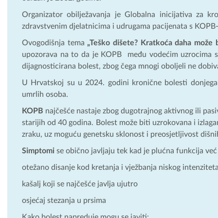
Organizator obilježavanja je Globalna inicijativa za 
zdravstvenim djelatnicima i udrugama pacijenata s KOPB-o
Ovogodišnja tema
„Teško dišete? Kratkoća daha može 
upozorava na to da je KOPB među vodećim uzrocima smrti
dijagnosticirana bolest, zbog čega mnogi oboljeli ne dobiv
U Hrvatskoj su u 2024. godini kronične bolesti donjega
umrlih osoba.
KOPB
najčešće nastaje zbog dugotrajnog aktivnog ili pasi
starijih od 40 godina. Bolest može biti uzrokovana i izlag
zraku, uz moguću genetsku sklonost i preosjetljivost dišni
Simptomi
se obično javljaju tek kad je plućna funkcija ve
otežano disanje kod kretanja i vježbanja niskog intenzitet
kašalj koji se najčešće javlja ujutro
osjećaj stezanja u prsima
Kako bolest napreduje mogu se javiti: