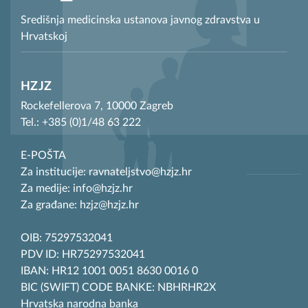
Središnja medicinska ustanova javnog zdravstva u
Hrvatskoj
HZJZ
Rockefellerova 7, 10000 Zagreb
Tel.: +385 (0)1/48 63 222
E-POŠTA
Za institucije: ravnateljstvo@hzjz.hr
Za medije: info@hzjz.hr
Za građane: hzjz@hzjz.hr
OIB: 75297532041
PDV ID: HR75297532041
IBAN: HR12 1001 0051 8630 0016 0
BIC (SWIFT) CODE BANKE: NBHRHR2X
Hrvatska narodna banka