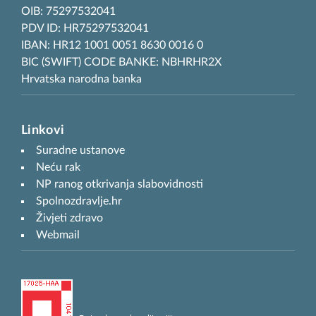
OIB: 75297532041
PDV ID: HR75297532041
IBAN: HR12 1001 0051 8630 0016 0
BIC (SWIFT) CODE BANKE: NBHRHR2X
Hrvatska narodna banka
Linkovi
Suradne ustanove
Neću rak
NP ranog otkrivanja slabovidnosti
Spolnozdravlje.hr
Živjeti zdravo
Webmail