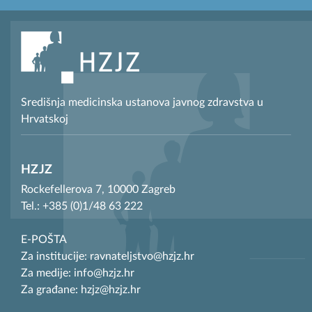
Središnja medicinska ustanova javnog zdravstva u
Hrvatskoj
HZJZ
Rockefellerova 7, 10000 Zagreb
Tel.: +385 (0)1/48 63 222
E-POŠTA
Za institucije: ravnateljstvo@hzjz.hr
Za medije: info@hzjz.hr
Za građane: hzjz@hzjz.hr