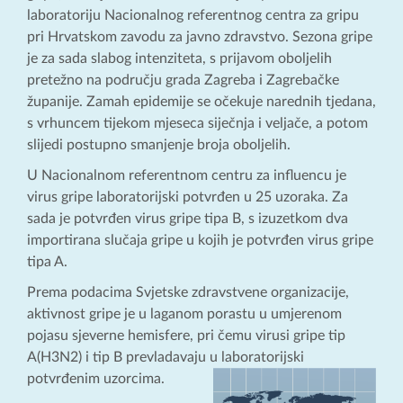
laboratoriju Nacionalnog referentnog centra za gripu
pri Hrvatskom zavodu za javno zdravstvo. Sezona gripe
je za sada slabog intenziteta, s prijavom oboljelih
pretežno na području grada Zagreba i Zagrebačke
županije. Zamah epidemije se očekuje narednih tjedana,
s vrhuncem tijekom mjeseca siječnja i veljače, a potom
slijedi postupno smanjenje broja oboljelih.
U Nacionalnom referentnom centru za influencu je
virus gripe laboratorijski potvrđen u 25 uzoraka. Za
sada je potvrđen virus gripe tipa B, s izuzetkom dva
importirana slučaja gripe u kojih je potvrđen virus gripe
tipa A.
Prema podacima Svjetske zdravstvene organizacije,
aktivnost gripe je u laganom porastu u umjerenom
pojasu sjeverne hemisfere, pri čemu virusi gripe tip
A(H3N2) i tip B prevladavaju u laboratorijski
potvrđenim uzorcima.