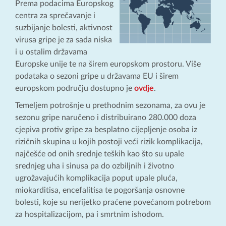
Prema podacima Europskog
centra za sprečavanje i
suzbijanje bolesti, aktivnost
virusa gripe je za sada niska
i u ostalim državama
Europske unije te na širem europskom prostoru. Više
podataka o sezoni gripe u državama EU i širem
europskom području dostupno je
ovdje
.
Temeljem potrošnje u prethodnim sezonama, za ovu je
sezonu gripe naručeno i distribuirano 280.000 doza
cjepiva protiv gripe za besplatno cijepljenje osoba iz
rizičnih skupina u kojih postoji veći rizik komplikacija,
najčešće od onih srednje teških kao što su upale
srednjeg uha i sinusa pa do ozbiljnih i životno
ugrožavajućih komplikacija poput upale pluća,
miokarditisa, encefalitisa te pogoršanja osnovne
bolesti, koje su nerijetko praćene povećanom potrebom
za hospitalizacijom, pa i smrtnim ishodom.