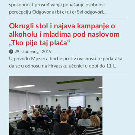
sposobnost prosuđivanja ponašanje osobnost
percepciju Odgovor a) b) c) d) e) Svi odgovori...
Okrugli stol i najava kampanje o
alkoholu i mladima pod naslovom
„Tko pije taj plaća“
29. studenoga 2019.
U povodu Mjeseca borbe protiv ovisnosti te podataka
da se u odnosu na Hrvatsku učenici u dobi do 11 i...