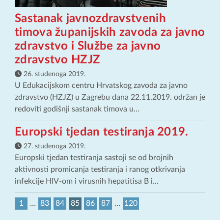
Sastanak javnozdravstvenih
timova županijskih zavoda za javno
zdravstvo i Službe za javno
zdravstvo HZJZ
26. studenoga 2019.
U Edukacijskom centru Hrvatskog zavoda za javno
zdravstvo (HZJZ) u Zagrebu dana 22.11.2019. održan je
redoviti godišnji sastanak timova u...
Europski tjedan testiranja 2019.
27. studenoga 2019.
Europski tjedan testiranja sastoji se od brojnih
aktivnosti promicanja testiranja i ranog otkrivanja
infekcije HIV-om i virusnih hepatitisa B i...
1
…
83
84
85
86
87
…
120