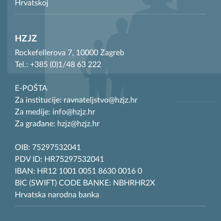
Hrvatskoj
HZJZ
Rockefellerova 7, 10000 Zagreb
Tel.: +385 (0)1/48 63 222
E-POŠTA
Za institucije: ravnateljstvo@hzjz.hr
Za medije: info@hzjz.hr
Za građane: hzjz@hzjz.hr
OIB: 75297532041
PDV ID: HR75297532041
IBAN: HR12 1001 0051 8630 0016 0
BIC (SWIFT) CODE BANKE: NBHRHR2X
Hrvatska narodna banka