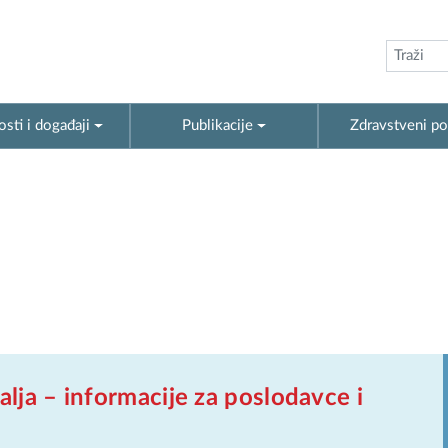
sti i događaji
Publikacije
Zdravstveni po
alja – informacije za poslodavce i