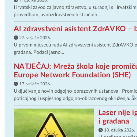
9. ožujka 2026.
Hrvatski zavod za javno zdravstvo, u suradnji s Hrvatskim
provedbom javnozdravstvenih stručnih...
AI zdravstveni asistent ZdrAVKO – I
27. veljače 2026.
U prvom mjesecu rada AI zdravstveni asistent ZdrAVKO po
građana. Podaci jasno...
NATJEČAJ: Mreža škola koje promiču 
Europe Network Foundation (SHE)
17. veljače 2026.
Uključivanje novih odgojno-obrazovnih ustanova Promicanj
poticajnog i uspješnog odgojno-obrazovnog okruženja. Ško
Laser nije i
i građana
18. ožujka 2026.