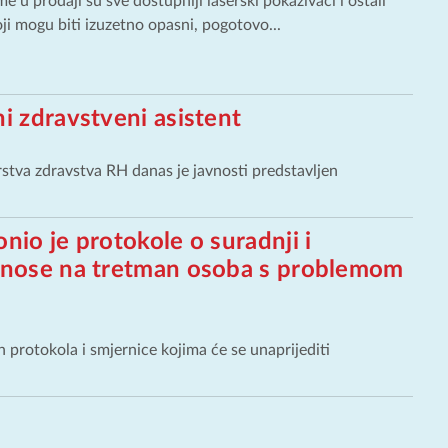
me u prodaji su sve dostupniji laserski pokazivači i ostali
koji mogu biti izuzetno opasni, pogotovo...
i zdravstveni asistent
stva zdravstva RH danas je javnosti predstavljen
nio je protokole o suradnji i
odnose na tretman osoba s problemom
 protokola i smjernice kojima će se unaprijediti