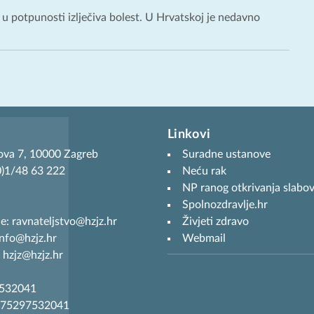
 u potpunosti izlječiva bolest. U Hrvatskoj je nedavno
Linkovi
ova 7, 10000 Zagreb
Suradne ustanove
(0)1/48 63 222
Neću rak
NP ranog otkrivanja slabov
Spolnozdravlje.hr
je: ravnateljstvo@hzjz.hr
Živjeti zdravo
info@hzjz.hr
Webmail
 hzjz@hzjz.hr
7532041
R75297532041