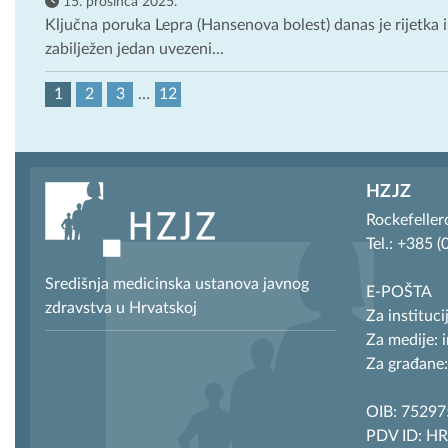
15. prosinca 2025.
Ključna poruka Lepra (Hansenova bolest) danas je rijetka i
zabilježen jedan uvezeni...
1
2
3
…
12
HZJZ
Rockefeller
Tel.: +385 
Središnja medicinska ustanova javnog
E-POŠTA
zdravstva u Hrvatskoj
Za instituci
Za medije: 
Za građane:
OIB: 7529
PDV ID: H