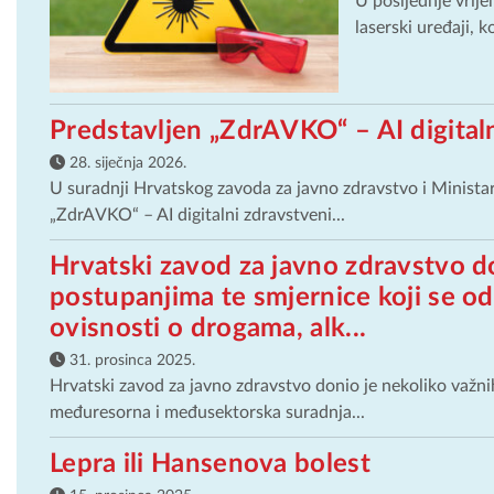
U posljednje vrije
laserski uređaji, 
Predstavljen „ZdrAVKO“ – AI digitaln
28. siječnja 2026.
U suradnji Hrvatskog zavoda za javno zdravstvo i Ministar
„ZdrAVKO“ – AI digitalni zdravstveni...
Hrvatski zavod za javno zdravstvo do
postupanjima te smjernice koji se 
ovisnosti o drogama, alk...
31. prosinca 2025.
Hrvatski zavod za javno zdravstvo donio je nekoliko važnih
međuresorna i međusektorska suradnja...
Lepra ili Hansenova bolest