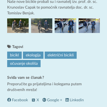
Naše nove bicikle probali su i ravnatelj izv. prof. dr. sc.
Krunoslav Capak te pomoćnik ravnatelja doc. dr. sc.
Tomislav Benjak.
Tagovi
bicikl
ekologija
električni bicikli
očuvanje okoliša
Sviđa vam se članak?
Preporučite ga prijateljima i kolegama putem
društvenih mreža!
Facebook
X
Google +
Linkedin