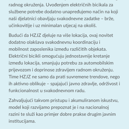
radnog okruženja. Uvođenjem električnih bicikala za
službene potrebe dodatno unapređujemo način na koji
naši djelatnici obavljaju svakodnevne zadatke – brže,
učinkovitije i uz minimalan utjecaj na okoliš.
Budući da HZJZ djeluje na više lokacija, ovaj novitet
dodatno olakšava svakodnevnu koordinaciju i
mobilnost zaposlenika između različitih objekata.
Električni bicikli omogućuju jednostavnije kretanje
između lokacija, smanjuju potrebu za automobilskim
prijevozom i doprinose zdravijem radnom okruženju.
Time HZJZ ne samo da prati suvremene trendove, nego
ih aktivno oblikuje – spajajući javno zdravlje, održivost i
funkcionalnost u svakodnevnom radu.
Zahvaljujući takvom pristupu i akumuliranom iskustvu,
model koji razvijamo prepoznat je i na nacionalnoj
razini te služi kao primjer dobre prakse drugim javnim
institucijama.