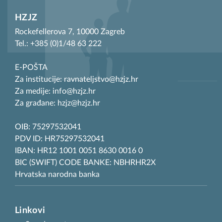
HZJZ
Rockefellerova 7, 10000 Zagreb
Tel.: +385 (0)1/48 63 222
E-POŠTA
Za institucije: ravnateljstvo@hzjz.hr
Za medije: info@hzjz.hr
Za građane: hzjz@hzjz.hr
OIB: 75297532041
PDV ID: HR75297532041
IBAN: HR12 1001 0051 8630 0016 0
BIC (SWIFT) CODE BANKE: NBHRHR2X
Hrvatska narodna banka
Linkovi