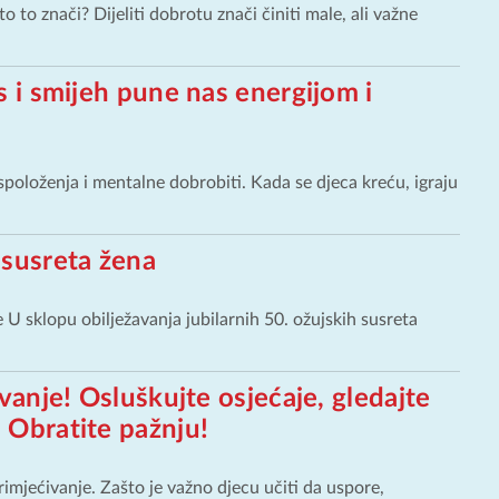
o to znači? Dijeliti dobrotu znači činiti male, ali važne
es i smijeh pune nas energijom i
položenja i mentalne dobrobiti. Kada se djeca kreću, igraju
 susreta žena
e U sklopu obilježavanja jubilarnih 50. ožujskih susreta
ivanje! Osluškujte osjećaje, gledajte
. Obratite pažnju!
imjećivanje. Zašto je važno djecu učiti da uspore,