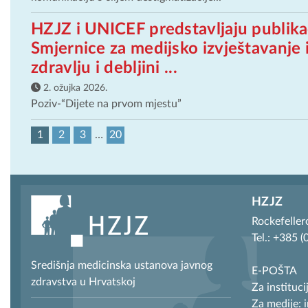
HZJZ i UNICEF predstavljaju publi
Smjernice za medijsko izvještavanje 
zdravlju i debljini ...
2. ožujka 2026.
Poziv-“Dijete na prvom mjestu”
1
2
3
…
20
HZJZ
Rockefeller
Tel.: +385 
Središnja medicinska ustanova javnog
E-POŠTA
zdravstva u Hrvatskoj
Za instituci
Za medije: 