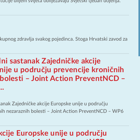
ucije diljem svijeta obilježavaju Svjetski tjedan dojenja.
okupnog zdravlja svakog pojedinca. Stoga Hrvatski zavod za
i sastanak Zajedničke akcije
ije u području prevencije kroničnih
 bolesti – Joint Action PreventNCD –
..
nak Zajedničke akcije Europske unije u području
nih nezaraznih bolesti – Joint Action PreventNCD – WP6
cije Europske unije u području