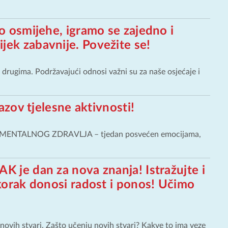
mo osmijehe, igramo se zajedno i
jek zabavnije. Povežite se!
rugima. Podržavajući odnosi važni su za naše osjećaje i
zazov tjelesne aktivnosti!
EDAN MENTALNOG ZDRAVLJA – tjedan posvećen emocijama,
K je dan za nova znanja! Istražujte i
 korak donosi radost i ponos! Učimo
novih stvari. Zašto učenju novih stvari? Kakve to ima veze