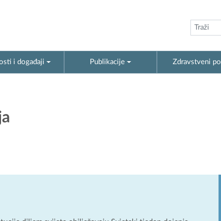
sti i događaji
Publikacije
Zdravstveni po
ja