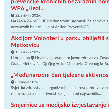
prevencije kroničnih nezaraznih bol
WP6 „Heal...
22. svibnja 2026.
NAJAVA ZA MEDIJE Međunarodni sastanak Zajedničke akci
nezaraznih bolesti – Joint Action PreventNCD –...
Akcijom Volonteri u parku obilježili
Metkoviću
15. svibnja 2026.
U organizaciji Hrvatskog zavoda za javno zdravstvo, Zav
Grada Metkovića, Dječjeg vrtića Metković, Crvenog križa.
„Međunarodni dan tjelesne aktivnosti
8. svibnja 2026.
Svjetska zdravstvena organizacija, kao krovna zdravstvena 
redovitu tjelesnu aktivnost kao jedan od najvažnijih...
Smjernice za medijsko izvještavanje 