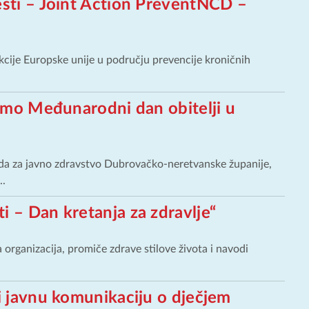
esti – Joint Action PreventNCD –
je Europske unije u području prevencije kroničnih
 smo Međunarodni dan obitelji u
oda za javno zdravstvo Dubrovačko-neretvanske županije,
..
 – Dan kretanja za zdravlje“
organizacija, promiče zdrave stilove života i navodi
i javnu komunikaciju o dječjem