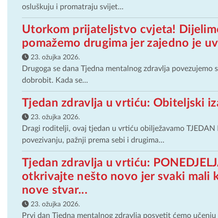
osluškuju i promatraju svijet...
Utorkom prijateljstvo cvjeta! Dijeli
pomažemo drugima jer zajedno je uvi
23. ožujka 2026.
Drugoga se dana Tjedna mentalnog zdravlja povezujemo s d
dobrobit. Kada se...
Tjedan zdravlja u vrtiću: Obiteljski i
23. ožujka 2026.
Dragi roditelji, ovaj tjedan u vrtiću obilježavamo TJ
povezivanju, pažnji prema sebi i drugima...
Tjedan zdravlja u vrtiću: PONEDJELJA
otkrivajte nešto novo jer svaki mali
nove stvar...
23. ožujka 2026.
Prvi dan Tjedna mentalnog zdravlja posvetit ćemo učenju 