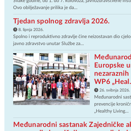
Svake godine, od 1. do 7. kolovoza, javnozdravstvene instit
Ovo obilježavanje prilika je da...
Tjedan spolnog zdravlja 2026.
8. lipnja 2026.
Spolno i reproduktivno zdravlje čine neizostavan dio cjel
javno zdravstvo unutar Službe za...
Međunarodn
Europske un
nezaraznih
WP6 „Heal.
26. svibnja 2026.
Međunarodni sasta
prevencije kronič
„Healthy Living...
Međunarodni sastanak Zajedničke ak