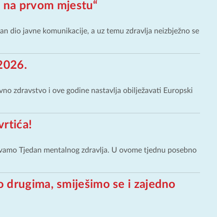
te na prvom mjestu“
ažan dio javne komunikacije, a uz temu zdravlja neizbježno se
2026.
no zdravstvo i ove godine nastavlja obilježavati Europski
vrtića!
lježavamo Tjedan mentalnog zdravlja. U ovome tjednu posebno
 drugima, smiješimo se i zajedno