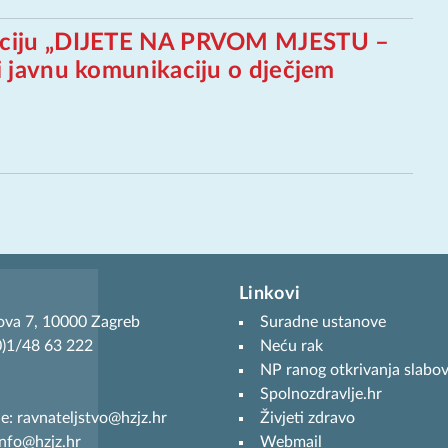
kaciju „DIJETE NA PRVOM MJESTU –
i javnu komunikaciju o dječjem
Linkovi
ova 7, 10000 Zagreb
Suradne ustanove
(0)1/48 63 222
Neću rak
NP ranog otkrivanja slabov
Spolnozdravlje.hr
je: ravnateljstvo@hzjz.hr
Živjeti zdravo
info@hzjz.hr
Webmail