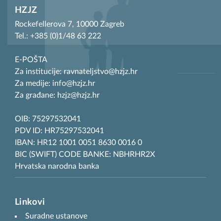
HZJZ
Rockefellerova 7, 10000 Zagreb
Tel.: +385 (0)1/48 63 222
E-POŠTA
Za institucije: ravnateljstvo@hzjz.hr
Za medije: info@hzjz.hr
Za građane: hzjz@hzjz.hr
OIB: 75297532041
PDV ID: HR75297532041
IBAN: HR12 1001 0051 8630 0016 0
BIC (SWIFT) CODE BANKE: NBHRHR2X
Hrvatska narodna banka
Linkovi
Suradne ustanove