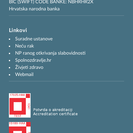
BIC (SWIFT) CODE BANKE: NBHRHR2X
Hrvatska narodna banka
Linkovi
Suradne ustanove
Neću rak
NP ranog otkrivanja slabovidnosti
Spolnozdravlje.hr
Živjeti zdravo
Webmail