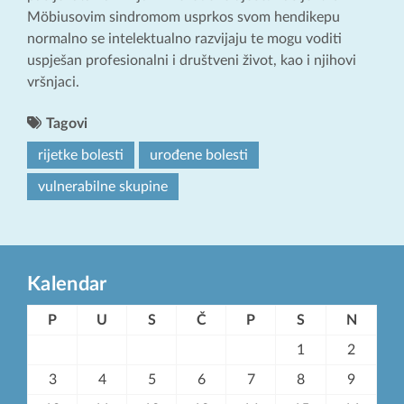
Möbiusovim sindromom usprkos svom hendikepu
normalno se intelektualno razvijaju te mogu voditi
uspješan profesionalni i društveni život, kao i njihovi
vršnjaci.
Tagovi
rijetke bolesti
urođene bolesti
vulnerabilne skupine
Kalendar
P
U
S
Č
P
S
N
1
2
3
4
5
6
7
8
9