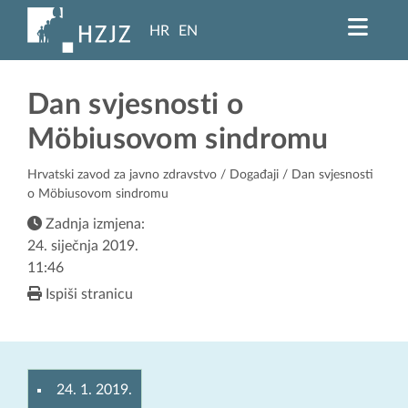
HR
EN
Dan svjesnosti o
Möbiusovom sindromu
Hrvatski zavod za javno zdravstvo
/
Događaji
/ Dan svjesnosti
o Möbiusovom sindromu
Zadnja izmjena:
24. siječnja 2019.
11:46
Ispiši stranicu
24. 1. 2019.