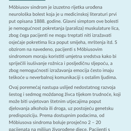
Möbiusov sindrom je izuzetno rijetka urođena
neurološka bolest koja je u medicinskoj literaturi prvi
put opisana 1888. godine. Glavni simptom ove bolesti
je nemogućnost pokretanja (paraliza) muskulature lica,
zbog čega pacijenti ne mogu treptati niti izražavati
osjećaje pokretima lica poput smijeha, mrštenja itd. S
obzirom na navedeno, pacijenti s Möbiusovim
sindromom moraju koristiti umjetna sredstva kako bi
spriječili isušivanje rožnica i posljedičnu sljepoću, a
zbog nemogućnosti izražavanja emocija često imaju
teškoće u neverbalnoj komunikaciji s ostalim ljudima.
Ovaj poremećaj nastupa uslijed nedostatnog razvoja
šestog i sedmog moždanog živca tijekom trudnoće, koji
može biti uvjetovan štetnim utjecajima poput
djelovanja alkohola ili droga, uz postojeću genetsku
predispoziciju. Prema dostupnim podacima, od
Möbiusova sindroma boluje prosječno 2 – 20
pacijenata na milijun živorođene djece. Pacijenti s