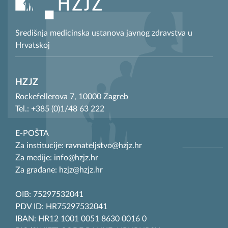
Središnja medicinska ustanova javnog zdravstva u
Hrvatskoj
HZJZ
Rockefellerova 7, 10000 Zagreb
Tel.: +385 (0)1/48 63 222
E-POŠTA
Za institucije: ravnateljstvo@hzjz.hr
Za medije: info@hzjz.hr
Za građane: hzjz@hzjz.hr
OIB: 75297532041
PDV ID: HR75297532041
IBAN: HR12 1001 0051 8630 0016 0