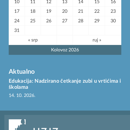
10
11
12
13
14
15
16
17
18
19
20
21
22
23
24
25
26
27
28
29
30
31
« srp
ruj »
Kolovoz 2026
Aktualno
Edukacija: Nadzirano četkanje zubi u vrtićima i
školama
14. 10. 2026.