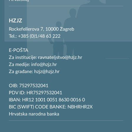
HZJZ
Rockefellerova 7, 10000 Zagreb
Tel.: +385 (0)1/48 63 222
E-POŠTA
Za institucije: ravnateljstvo@hzjz.hr
Za medije: info@hzjz.hr
Za građane: hzjz@hzjz.hr
OIB: 75297532041
PDV ID: HR75297532041
IBAN: HR12 1001 0051 8630 0016 0
BIC (SWIFT) CODE BANKE: NBHRHR2X
Hrvatska narodna banka