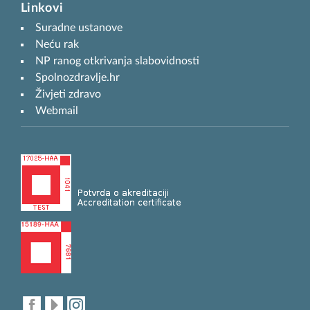
Linkovi
Suradne ustanove
Neću rak
NP ranog otkrivanja slabovidnosti
Spolnozdravlje.hr
Živjeti zdravo
Webmail