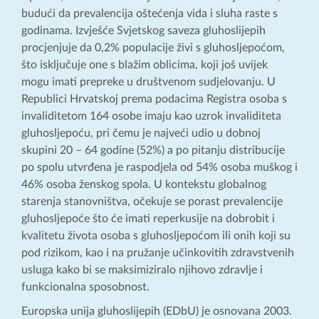
budući da prevalencija oštećenja vida i sluha raste s
godinama. Izvješće Svjetskog saveza gluhoslijepih
procjenjuje da 0,2% populacije živi s gluhosljepoćom,
što isključuje one s blažim oblicima, koji još uvijek
mogu imati prepreke u društvenom sudjelovanju. U
Republici Hrvatskoj prema podacima Registra osoba s
invaliditetom 164 osobe imaju kao uzrok invaliditeta
gluhosljepoću, pri čemu je najveći udio u dobnoj
skupini 20 – 64 godine (52%) a po pitanju distribucije
po spolu utvrđena je raspodjela od 54% osoba muškog i
46% osoba ženskog spola. U kontekstu globalnog
starenja stanovništva, očekuje se porast prevalencije
gluhosljepoće što će imati reperkusije na dobrobit i
kvalitetu života osoba s gluhosljepoćom ili onih koji su
pod rizikom, kao i na pružanje učinkovitih zdravstvenih
usluga kako bi se maksimiziralo njihovo zdravlje i
funkcionalna sposobnost.
Europska unija gluhoslijepih (EDbU) je osnovana 2003.