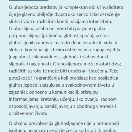
Gluhosljepoća predstavlja kompleksan oblik invaliditeta
čije je glavno obilježje dvostruko senzoričko oštećenje
sluha i vida u različitim kombinacijama intenziteta.
Gluhoslijepa osoba ne mora biti potpuno gluha i
potpuno slijepa (praktična gluhosljepoća); većina
gluhoslijepih zapravo ima određene ostatke ili vida ili
sluha u kombinaciji s težim oštećenjem drugog osjetila
(nagluhost i slabovidnost, gluhoća i slabovidnost,
sljepoća i nagluhost). Gluhosljepoća može nastati zbog
različitih uzroka te može biti urođena ili stečena. Teže
poteškoće ili ograničenja koji proizlaze kao posljedica
gluhosljepoće iskazuju se u svakodnevnom životu u
zajednici, odnosno u komunikaciji, pristupu
informacijama, kretanju, učenju, školovanju, radnom
osposobljavanju, osmišljavanju slobodnog vremena i
društvenom životu.
Globalna prevalencija gluhosljepoće nije u potpunosti
ispitana, no smatra se da je češća kod starijih osoba,