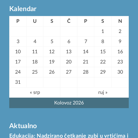
Kalendar
P
U
S
Č
P
S
N
1
2
3
4
5
6
7
8
9
10
11
12
13
14
15
16
17
18
19
20
21
22
23
24
25
26
27
28
29
30
31
« srp
ruj »
Kolovoz 2026
Aktualno
Edukacija: Nadzirano četkanje zubi u vrtićima i