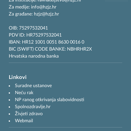
Za institucije: ravnateljstvo@hzjz.hr
Za medije: info@hzjz.hr
Za građane: hzjz@hzjz.hr
OIB: 75297532041
PDV ID: HR75297532041
IBAN: HR12 1001 0051 8630 0016 0
BIC (SWIFT) CODE BANKE: NBHRHR2X
Hrvatska narodna banka
Linkovi
Suradne ustanove
Neću rak
NP ranog otkrivanja slabovidnosti
Spolnozdravlje.hr
Živjeti zdravo
Webmail