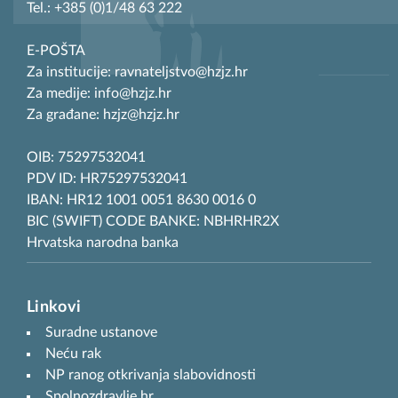
Tel.: +385 (0)1/48 63 222
E-POŠTA
Za institucije: ravnateljstvo@hzjz.hr
Za medije: info@hzjz.hr
Za građane: hzjz@hzjz.hr
OIB: 75297532041
PDV ID: HR75297532041
IBAN: HR12 1001 0051 8630 0016 0
BIC (SWIFT) CODE BANKE: NBHRHR2X
Hrvatska narodna banka
Linkovi
Suradne ustanove
Neću rak
NP ranog otkrivanja slabovidnosti
Spolnozdravlje.hr