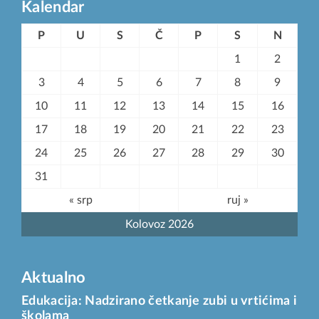
Kalendar
P
U
S
Č
P
S
N
1
2
3
4
5
6
7
8
9
10
11
12
13
14
15
16
17
18
19
20
21
22
23
24
25
26
27
28
29
30
31
« srp
ruj »
Kolovoz 2026
Aktualno
Edukacija: Nadzirano četkanje zubi u vrtićima i
školama