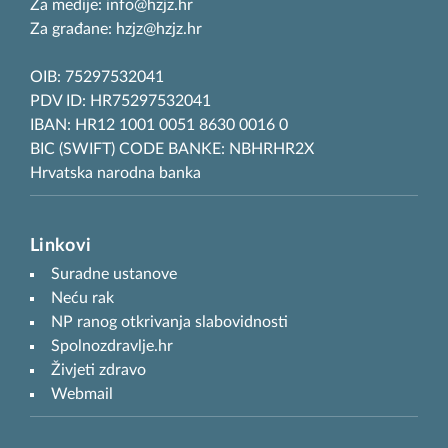
Za medije: info@hzjz.hr
Za građane: hzjz@hzjz.hr
OIB: 75297532041
PDV ID: HR75297532041
IBAN: HR12 1001 0051 8630 0016 0
BIC (SWIFT) CODE BANKE: NBHRHR2X
Hrvatska narodna banka
Linkovi
Suradne ustanove
Neću rak
NP ranog otkrivanja slabovidnosti
Spolnozdravlje.hr
Živjeti zdravo
Webmail