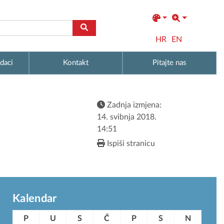
HR
EN
daci
Kontakt
Pitajte nas
Zadnja izmjena:
14. svibnja 2018.
14:51
Ispiši stranicu
Kalendar
P
U
S
Č
P
S
N