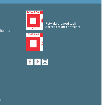
idnosti
ba