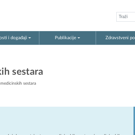
sti i događaji
Publikacije
Zdravstveni po
ih sestara
edicinskih sestara