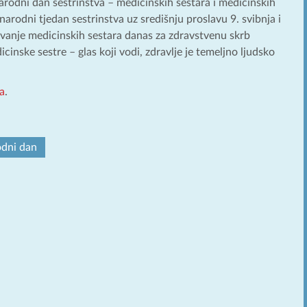
arodni dan sestrinstva – medicinskih sestara i medicinskih
arodni tjedan sestrinstva uz središnju proslavu 9. svibnja i
ovanje medicinskih sestara danas za zdravstvenu skrb
inske sestre – glas koji vodi, zdravlje je temeljno ljudsko
a
.
dni dan