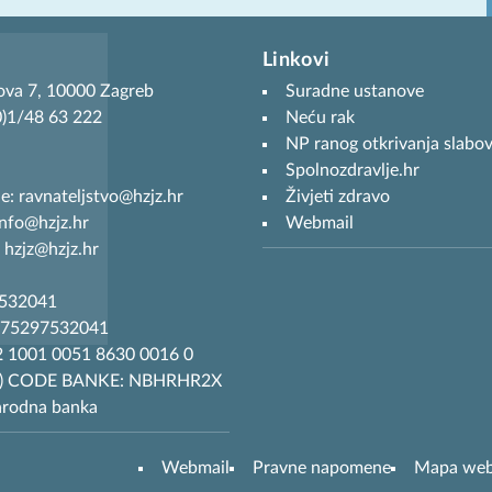
Linkovi
ova 7, 10000 Zagreb
Suradne ustanove
(0)1/48 63 222
Neću rak
NP ranog otkrivanja slabov
Spolnozdravlje.hr
je: ravnateljstvo@hzjz.hr
Živjeti zdravo
info@hzjz.hr
Webmail
 hzjz@hzjz.hr
7532041
R75297532041
 1001 0051 8630 0016 0
T) CODE BANKE: NBHRHR2X
arodna banka
Webmail
Pravne napomene
Mapa we