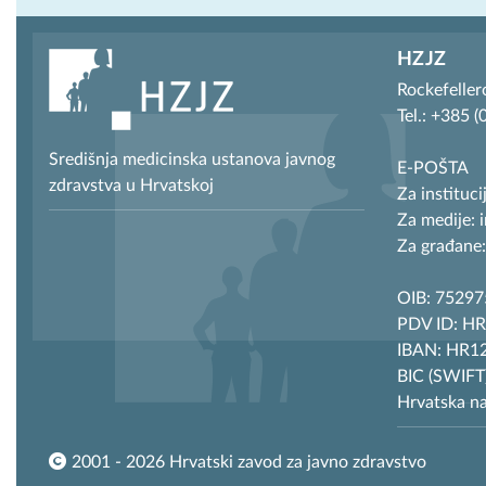
HZJZ
Rockefeller
Tel.: +385 
Središnja medicinska ustanova javnog
E-POŠTA
zdravstva u Hrvatskoj
Za instituci
Za medije: 
Za građane:
OIB: 7529
PDV ID: H
IBAN: HR12
BIC (SWIF
Hrvatska n
2001 - 2026 Hrvatski zavod za javno zdravstvo