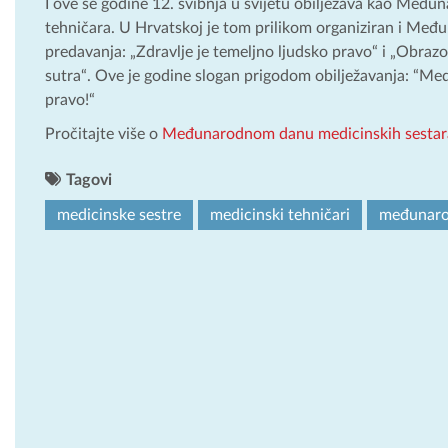
I ove se godine 12. svibnja u svijetu obilježava kao Međun
tehničara. U Hrvatskoj je tom prilikom organiziran i Međun
predavanja: „Zdravlje je temeljno ljudsko pravo“ i „Obraz
sutra“. Ove je godine slogan prigodom obilježavanja: “Medic
pravo!“
Pročitajte više o
Međunarodnom danu medicinskih sestar
Tagovi
medicinske sestre
medicinski tehničari
međunaro