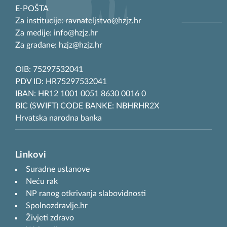
E-POŠTA
Za institucije: ravnateljstvo@hzjz.hr
Za medije: info@hzjz.hr
Za građane: hzjz@hzjz.hr
OIB: 75297532041
PDV ID: HR75297532041
IBAN: HR12 1001 0051 8630 0016 0
BIC (SWIFT) CODE BANKE: NBHRHR2X
Hrvatska narodna banka
Linkovi
Suradne ustanove
Neću rak
NP ranog otkrivanja slabovidnosti
Spolnozdravlje.hr
Živjeti zdravo