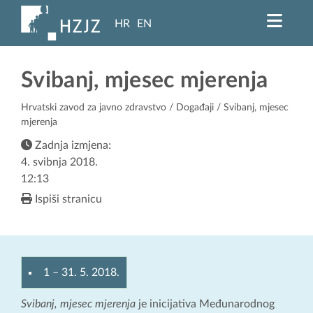
HR
EN
Svibanj, mjesec mjerenja
Hrvatski zavod za javno zdravstvo
/
Događaji
/ Svibanj, mjesec
mjerenja
Zadnja izmjena:
4. svibnja 2018.
12:13
Ispiši stranicu
1
–
31. 5. 2018.
Svibanj, mjesec mjerenja
je inicijativa Međunarodnog