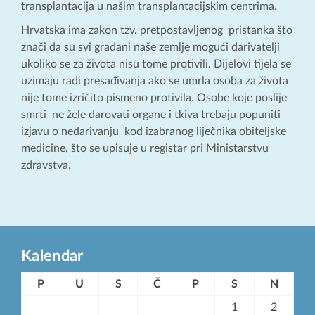
transplantacija u našim transplantacijskim centrima.
Hrvatska ima zakon tzv. pretpostavljenog pristanka što
znači da su svi građani naše zemlje mogući darivatelji
ukoliko se za života nisu tome protivili. Dijelovi tijela se
uzimaju radi presađivanja ako se umrla osoba za života
nije tome izričito pismeno protivila. Osobe koje poslije
smrti ne žele darovati organe i tkiva trebaju popuniti
izjavu o nedarivanju kod izabranog liječnika obiteljske
medicine, što se upisuje u registar pri Ministarstvu
zdravstva.
Kalendar
P
U
S
Č
P
S
N
1
2