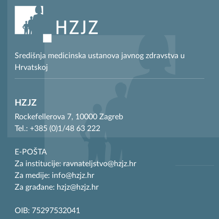
Središnja medicinska ustanova javnog zdravstva u
Hrvatskoj
HZJZ
Rockefellerova 7, 10000 Zagreb
Tel.: +385 (0)1/48 63 222
E-POŠTA
Za institucije: ravnateljstvo@hzjz.hr
Za medije: info@hzjz.hr
Za građane: hzjz@hzjz.hr
OIB: 75297532041