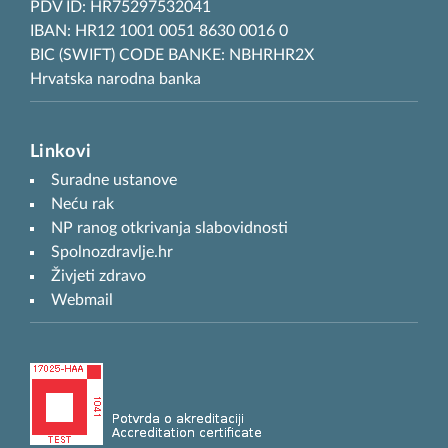
PDV ID: HR75297532041
IBAN: HR12 1001 0051 8630 0016 0
BIC (SWIFT) CODE BANKE: NBHRHR2X
Hrvatska narodna banka
Linkovi
Suradne ustanove
Neću rak
NP ranog otkrivanja slabovidnosti
Spolnozdravlje.hr
Živjeti zdravo
Webmail