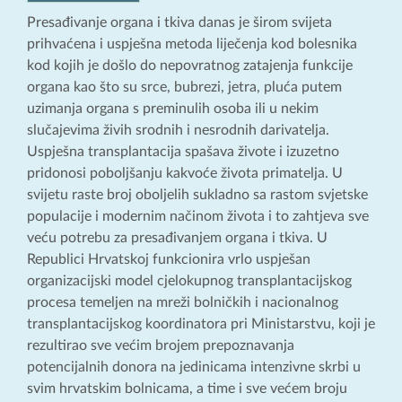
Presađivanje organa i tkiva danas je širom svijeta
prihvaćena i uspješna metoda liječenja kod bolesnika
kod kojih je došlo do nepovratnog zatajenja funkcije
organa kao što su srce, bubrezi, jetra, pluća putem
uzimanja organa s preminulih osoba ili u nekim
slučajevima živih srodnih i nesrodnih darivatelja.
Uspješna transplantacija spašava živote i izuzetno
pridonosi poboljšanju kakvoće života primatelja. U
svijetu raste broj oboljelih sukladno sa rastom svjetske
populacije i modernim načinom života i to zahtjeva sve
veću potrebu za presađivanjem organa i tkiva. U
Republici Hrvatskoj funkcionira vrlo uspješan
organizacijski model cjelokupnog transplantacijskog
procesa temeljen na mreži bolničkih i nacionalnog
transplantacijskog koordinatora pri Ministarstvu, koji je
rezultirao sve većim brojem prepoznavanja
potencijalnih donora na jedinicama intenzivne skrbi u
svim hrvatskim bolnicama, a time i sve većem broju