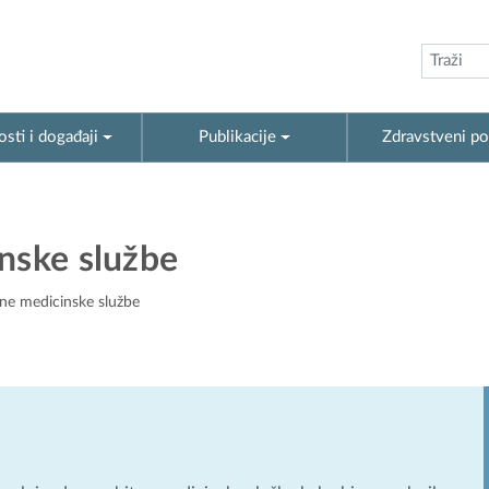
sti i događaji
Publikacije
Zdravstveni po
nske službe
tne medicinske službe