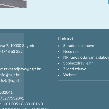
Linkovi
ova 7, 10000 Zagreb
Suradne ustanove
(0)1/48 63 222
Neću rak
NP ranog otkrivanja slabov
Spolnozdravlje.hr
je: ravnateljstvo@hzjz.hr
Živjeti zdravo
info@hzjz.hr
Webmail
 hzjz@hzjz.hr
7532041
R75297532041
 1001 0051 8630 0016 0