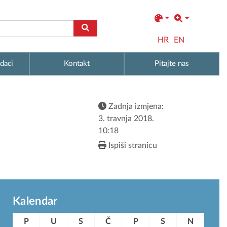
HR
EN
daci
Kontakt
Pitajte nas
Zadnja izmjena:
3. travnja 2018.
10:18
Ispiši stranicu
Kalendar
P
U
S
Č
P
S
N