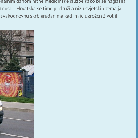
onalnim danom hitne medicinske službe kako bi se naglasila
tnosti. Hrvatska se time pridružila nizu svjetskih zemalja
ža svakodnevnu skrb građanima kad im je ugrožen život ili