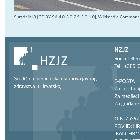
Suradnik13 [CC BY-SA 4.0-3.0-2.5-2.0-1.0], Wikimedia Commons
HZJZ
Rockefeller
Tel.: +385 
Središnja medicinska ustanova javnog
E-POŠTA
zdravstva u Hrvatskoj
Za instituci
Za medije: 
Za građane:
OIB: 7529
PDV ID: H
IBAN: HR12