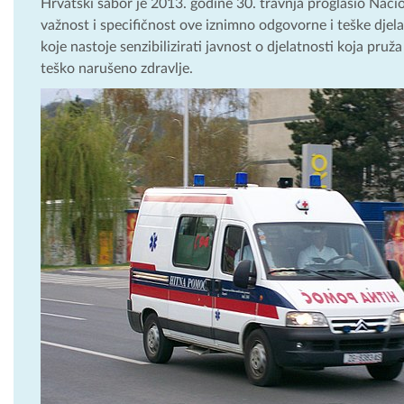
Hrvatski sabor je 2013. godine 30. travnja proglasio Naci
važnost i specifičnost ove iznimno odgovorne i teške djela
koje nastoje senzibilizirati javnost o djelatnosti koja pru
teško narušeno zdravlje.