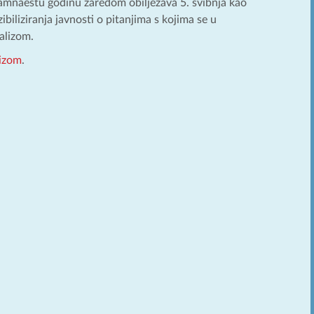
damnaestu godinu zaredom obilježava 5. svibnja kao
biliziranja javnosti o pitanjima s kojima se u
alizom.
lizom
.