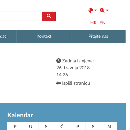
HR
EN
daci
Kontakt
Pitajte nas
Zadnja izmjena:
26. travnja 2018.
14:26
Ispiši stranicu
Kalendar
P
U
S
Č
P
S
N