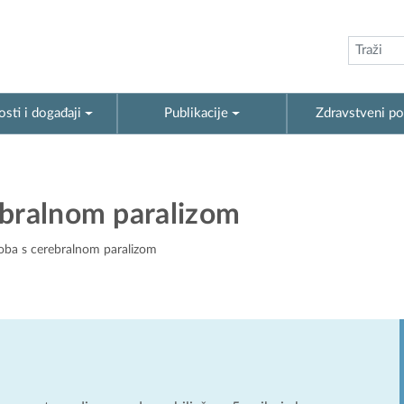
sti i događaji
Publikacije
Zdravstveni po
ebralnom paralizom
oba s cerebralnom paralizom