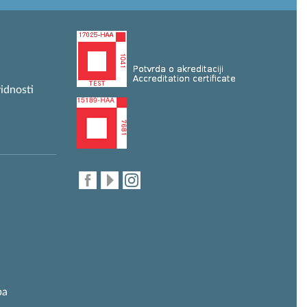
idnosti
ba