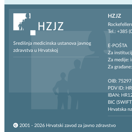
HZJZ
Rockefeller
Tel.: +385 
Središnja medicinska ustanova javnog
E-POŠTA
zdravstva u Hrvatskoj
Za instituci
Za medije: 
Za građane:
OIB: 7529
PDV ID: H
IBAN: HR12
BIC (SWIF
Hrvatska n
2001 - 2026 Hrvatski zavod za javno zdravstvo