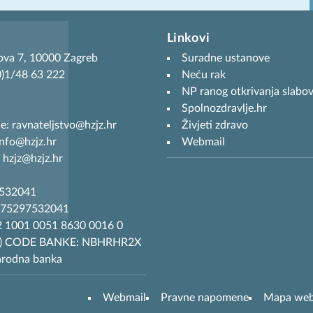
Linkovi
ova 7, 10000 Zagreb
Suradne ustanove
(0)1/48 63 222
Neću rak
NP ranog otkrivanja slabov
Spolnozdravlje.hr
je: ravnateljstvo@hzjz.hr
Živjeti zdravo
info@hzjz.hr
Webmail
 hzjz@hzjz.hr
7532041
R75297532041
 1001 0051 8630 0016 0
T) CODE BANKE: NBHRHR2X
arodna banka
Webmail
Pravne napomene
Mapa we