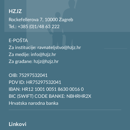
HZJZ
Rockefellerova 7, 10000 Zagreb
Tel.: +385 (0)1/48 63 222
E-POŠTA
Za institucije: ravnateljstvo@hzjz.hr
Za medije: info@hzjz.hr
Za građane: hzjz@hzjz.hr
OIB: 75297532041
PDV ID: HR75297532041
IBAN: HR12 1001 0051 8630 0016 0
BIC (SWIFT) CODE BANKE: NBHRHR2X
Hrvatska narodna banka
Linkovi