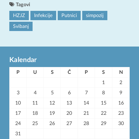
Tagovi
HZJZ
Infekcije
Putnici
simpozij
Svibanj
Kalendar
P
U
S
Č
P
S
N
1
2
3
4
5
6
7
8
9
10
11
12
13
14
15
16
17
18
19
20
21
22
23
24
25
26
27
28
29
30
31