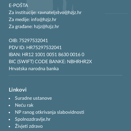
E-POŠTA
Za institucije: ravnateljstvo@hzjz.hr
Za medije: info@hzjz.hr
Za građane: hzjz@hzjz.hr
OIB: 75297532041
PDV ID: HR75297532041
IBAN: HR12 1001 0051 8630 0016 0
BIC (SWIFT) CODE BANKE: NBHRHR2X
Hrvatska narodna banka
Linkovi
Suradne ustanove
Neću rak
NP ranog otkrivanja slabovidnosti
Spolnozdravlje.hr
Živjeti zdravo