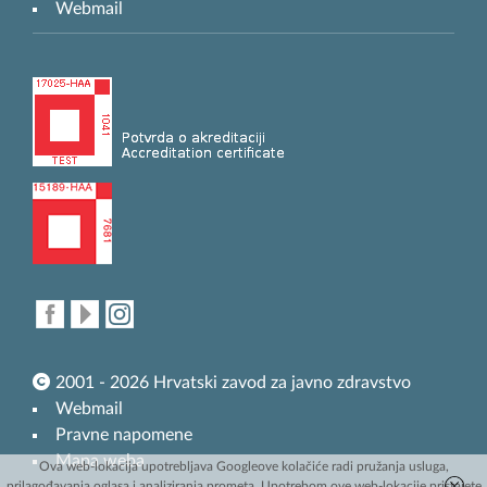
Webmail
2001 - 2026 Hrvatski zavod za javno zdravstvo
Webmail
Pravne napomene
Mapa weba
Ova web-lokacija upotrebljava Googleove kolačiće radi pružanja usluga,
prilagođavanja oglasa i analiziranja prometa. Upotrebom ove web-lokacije pristajete