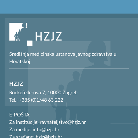
Središnja medicinska ustanova javnog zdravstva u
Hrvatskoj
HZJZ
Rockefellerova 7, 10000 Zagreb
Tel.: +385 (0)1/48 63 222
E-POŠTA
Za institucije: ravnateljstvo@hzjz.hr
Za medije: info@hzjz.hr
Za građane: hzjz@hzjz.hr