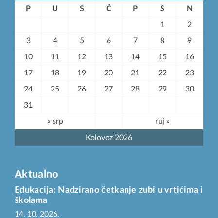
P
U
S
Č
P
S
N
1
2
3
4
5
6
7
8
9
10
11
12
13
14
15
16
17
18
19
20
21
22
23
24
25
26
27
28
29
30
31
« srp
ruj »
Kolovoz 2026
Aktualno
Edukacija: Nadzirano četkanje zubi u vrtićima i
školama
14. 10. 2026.