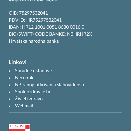
OIB: 75297532041
PDV ID: HR75297532041
IBAN: HR12 1001 0051 8630 0016 0
BIC (SWIFT) CODE BANKE: NBHRHR2X
Hrvatska narodna banka
Linkovi
Suradne ustanove
Neću rak
NP ranog otkrivanja slabovidnosti
Spolnozdravlje.hr
Živjeti zdravo
Webmail