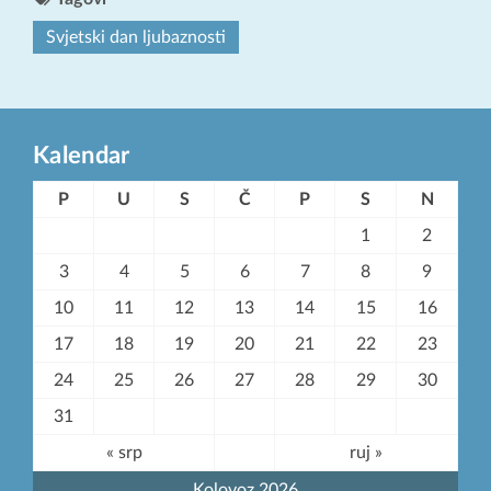
Svjetski dan ljubaznosti
Kalendar
P
U
S
Č
P
S
N
1
2
3
4
5
6
7
8
9
10
11
12
13
14
15
16
17
18
19
20
21
22
23
24
25
26
27
28
29
30
31
« srp
ruj »
Kolovoz 2026