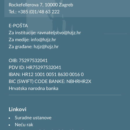
Rockefellerova 7, 10000 Zagreb
Tel.: +385 (0)1/48 63 222
E-POŠTA
Za institucije: ravnateljstvo@hzjz.hr
Za medije: info@hzjz.hr
Za građane: hzjz@hzjz.hr
OIB: 75297532041
PDV ID: HR75297532041
IBAN: HR12 1001 0051 8630 0016 0
BIC (SWIFT) CODE BANKE: NBHRHR2X
Hrvatska narodna banka
Linkovi
Suradne ustanove
Neću rak