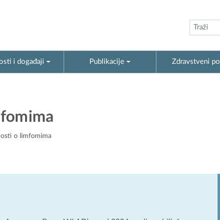
sti i događaji
Publikacije
Zdravstveni po
imfomima
nosti o limfomima