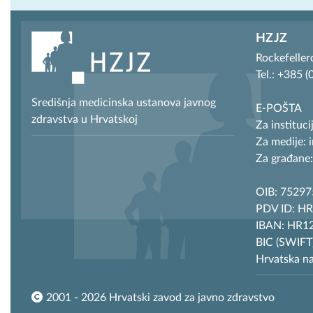
HZJZ
Rockefeller
Tel.: +385 
Središnja medicinska ustanova javnog
E-POŠTA
zdravstva u Hrvatskoj
Za instituci
Za medije: 
Za građane:
OIB: 7529
PDV ID: H
IBAN: HR12
BIC (SWIF
Hrvatska n
2001 - 2026 Hrvatski zavod za javno zdravstvo