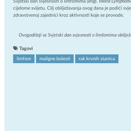
Svjetski dan svjesnosti o limfomima (engl.
World Lymphom
cijelome svijetu. Cilj obilježavanja ovog dana je podići svj
zdravstvenoj zajednici kroz aktivnosti koje se provode.
Ovogodišnji se Svjetski dan svjesnosti o limfomima obiljež
Tagovi
limfom
maligne bolesti
rak krvnih stanica