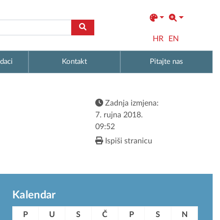
HR
EN
daci
Kontakt
Pitajte nas
Zadnja izmjena:
7. rujna 2018.
09:52
Ispiši stranicu
Kalendar
P
U
S
Č
P
S
N