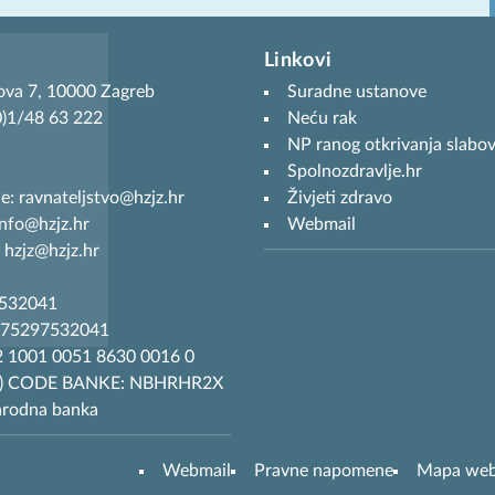
Linkovi
ova 7, 10000 Zagreb
Suradne ustanove
(0)1/48 63 222
Neću rak
NP ranog otkrivanja slabov
Spolnozdravlje.hr
je: ravnateljstvo@hzjz.hr
Živjeti zdravo
info@hzjz.hr
Webmail
 hzjz@hzjz.hr
7532041
R75297532041
 1001 0051 8630 0016 0
T) CODE BANKE: NBHRHR2X
arodna banka
Webmail
Pravne napomene
Mapa we