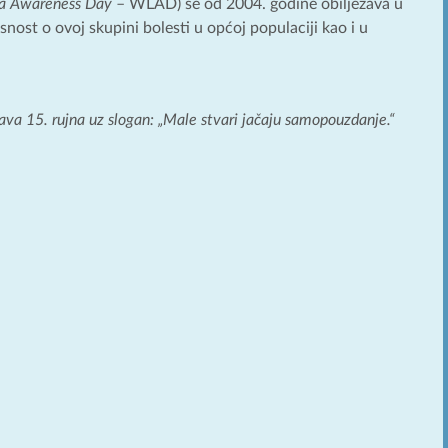
a Awareness Day
– WLAD) se od 2004. godine obilježava u
esnost o ovoj skupini bolesti u općoj populaciji kao i u
ava 15. rujna uz slogan: „Male stvari jačaju samopouzdanje.“