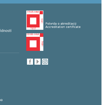
idnosti
ba