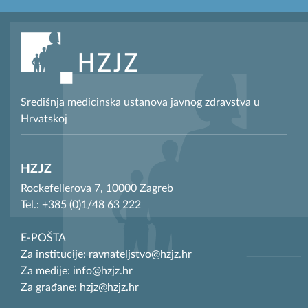
Središnja medicinska ustanova javnog zdravstva u
Hrvatskoj
HZJZ
Rockefellerova 7, 10000 Zagreb
Tel.: +385 (0)1/48 63 222
E-POŠTA
Za institucije: ravnateljstvo@hzjz.hr
Za medije: info@hzjz.hr
Za građane: hzjz@hzjz.hr