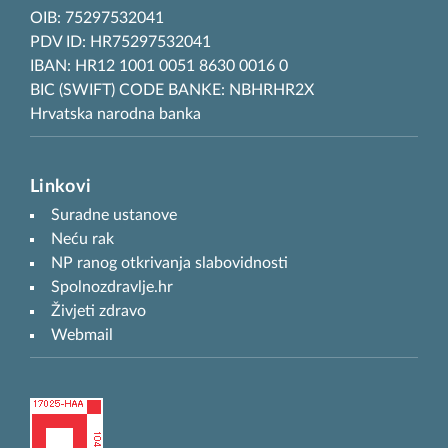
OIB: 75297532041
PDV ID: HR75297532041
IBAN: HR12 1001 0051 8630 0016 0
BIC (SWIFT) CODE BANKE: NBHRHR2X
Hrvatska narodna banka
Linkovi
Suradne ustanove
Neću rak
NP ranog otkrivanja slabovidnosti
Spolnozdravlje.hr
Živjeti zdravo
Webmail