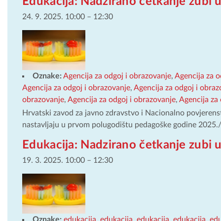
Edukacija: Nadzirano četkanje zubi u
24. 9. 2025. 10:00
–
12:30
Oznake:
Agencija za odgoj i obrazovanje
,
Agencija za o
Agencija za odgoj i obrazovanje
,
Agencija za odgoj i obraz
obrazovanje
,
Agencija za odgoj i obrazovanje
,
Agencija za 
Hrvatski zavod za javno zdravstvo i Nacionalno povjerens
nastavljaju u prvom polugodištu pedagoške godine 2025
Edukacija: Nadzirano četkanje zubi u
19. 3. 2025. 10:00
–
12:30
Oznake:
edukacija
,
edukacija
,
edukacija
,
edukacija
,
edu