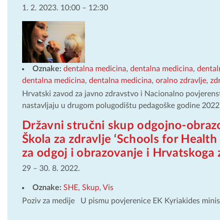
1. 2. 2023. 10:00
–
12:30
Oznake:
dentalna medicina
,
dentalna medicina
,
dental
dentalna medicina
,
dentalna medicina
,
oralno zdravlje
,
zdr
Hrvatski zavod za javno zdravstvo i Nacionalno povjerens
nastavljaju u drugom polugodištu pedagoške godine 202
Državni stručni skup odgojno-obrazo
Škola za zdravlje ‘Schools for Health
za odgoj i obrazovanje i Hrvatskoga
29
–
30. 8. 2022.
Oznake:
SHE
,
Skup
,
Vis
Poziv za medije U pismu povjerenice EK Kyriakides minist