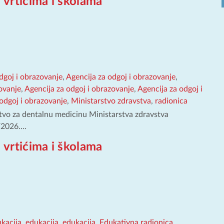
 vrtićima i školama
dgoj i obrazovanje
,
Agencija za odgoj i obrazovanje
,
ovanje
,
Agencija za odgoj i obrazovanje
,
Agencija za odgoj i
odgoj i obrazovanje
,
Ministarstvo zdravstva
,
radionica
tvo za dentalnu medicinu Ministarstva zdravstva
./2026….
 vrtićima i školama
kacija
,
edukacija
,
edukacija
,
Edukativna radionica
,