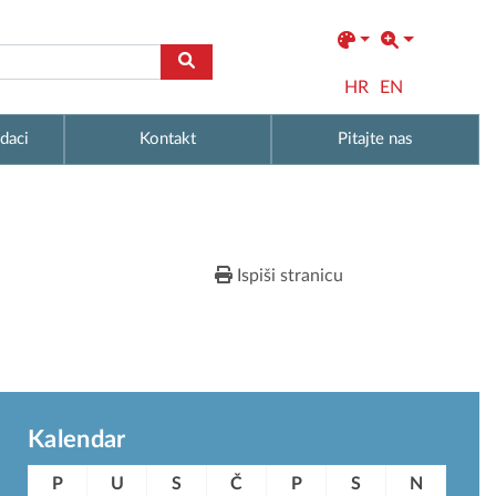
HR
EN
daci
Kontakt
Pitajte nas
Ispiši stranicu
Kalendar
P
U
S
Č
P
S
N