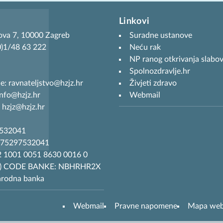
Linkovi
ova 7, 10000 Zagreb
Suradne ustanove
(0)1/48 63 222
Neću rak
NP ranog otkrivanja slabov
Spolnozdravlje.hr
je: ravnateljstvo@hzjz.hr
Živjeti zdravo
info@hzjz.hr
Webmail
 hzjz@hzjz.hr
7532041
R75297532041
 1001 0051 8630 0016 0
T) CODE BANKE: NBHRHR2X
arodna banka
Webmail
Pravne napomene
Mapa we