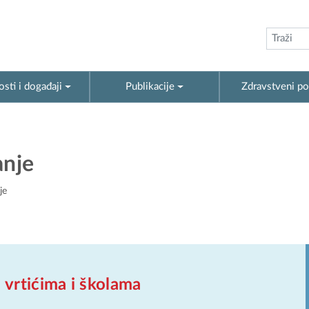
sti i događaji
Publikacije
Zdravstveni po
anje
je
 vrtićima i školama