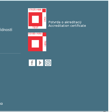
idnosti
ba