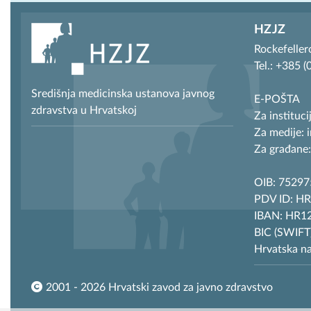
HZJZ
Rockefeller
Tel.: +385 
Središnja medicinska ustanova javnog
E-POŠTA
zdravstva u Hrvatskoj
Za instituci
Za medije: 
Za građane:
OIB: 7529
PDV ID: H
IBAN: HR12
BIC (SWIF
Hrvatska n
2001 - 2026 Hrvatski zavod za javno zdravstvo