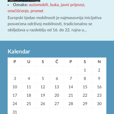
Oznake:
automobili
,
buka
,
javni prijevoz
,
onečišćenje
,
promet
Europski tjedan mobilnosti je najmasovnija inicijativa
posvećena održivoj mobilnosti, tradicionalno se
obilježava u razdoblju od 16. do 22. rujna u…
Kalendar
P
U
S
Č
P
S
N
1
2
3
4
5
6
7
8
9
10
11
12
13
14
15
16
17
18
19
20
21
22
23
24
25
26
27
28
29
30
31