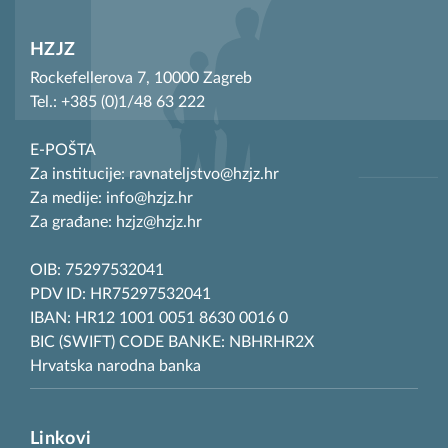
HZJZ
Rockefellerova 7, 10000 Zagreb
Tel.: +385 (0)1/48 63 222
E-POŠTA
Za institucije: ravnateljstvo@hzjz.hr
Za medije: info@hzjz.hr
Za građane: hzjz@hzjz.hr
OIB: 75297532041
PDV ID: HR75297532041
IBAN: HR12 1001 0051 8630 0016 0
BIC (SWIFT) CODE BANKE: NBHRHR2X
Hrvatska narodna banka
Linkovi