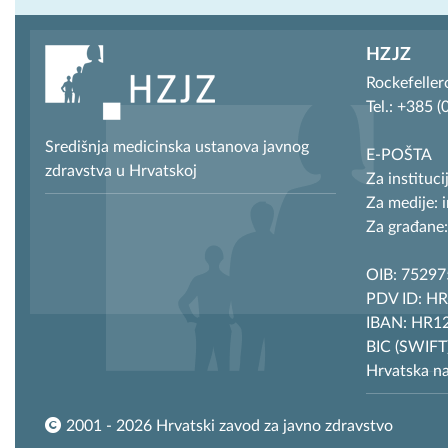
HZJZ
Rockefeller
Tel.: +385 
Središnja medicinska ustanova javnog
E-POŠTA
zdravstva u Hrvatskoj
Za instituci
Za medije: 
Za građane:
OIB: 7529
PDV ID: H
IBAN: HR12
BIC (SWIF
Hrvatska n
2001 - 2026 Hrvatski zavod za javno zdravstvo