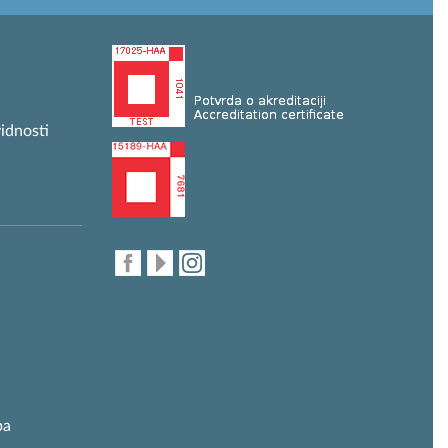
idnosti
ba