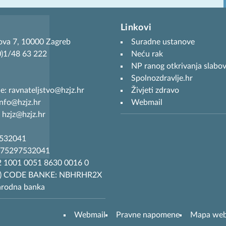
Linkovi
ova 7, 10000 Zagreb
Suradne ustanove
(0)1/48 63 222
Neću rak
NP ranog otkrivanja slabov
Spolnozdravlje.hr
je: ravnateljstvo@hzjz.hr
Živjeti zdravo
info@hzjz.hr
Webmail
 hzjz@hzjz.hr
7532041
R75297532041
 1001 0051 8630 0016 0
T) CODE BANKE: NBHRHR2X
arodna banka
Webmail
Pravne napomene
Mapa we