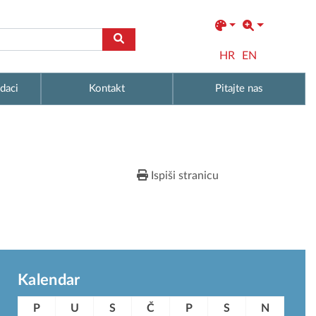
HR
EN
daci
Kontakt
Pitajte nas
Ispiši stranicu
Kalendar
P
U
S
Č
P
S
N