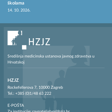
školama
14. 10. 2026.
Središnja medicinska ustanova javnog zdravstva u
Hrvatskoj
HZJZ
Rockefellerova 7, 10000 Zagreb
Tel.: +385 (0)1/48 63 222
E-POŠTA
Za institucije: ravnateljstvo@hzjz.hr