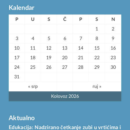
Kalendar
P
U
S
Č
P
S
N
1
2
3
4
5
6
7
8
9
10
11
12
13
14
15
16
17
18
19
20
21
22
23
24
25
26
27
28
29
30
31
« srp
ruj »
Kolovoz 2026
Aktualno
Edukacija: Nadzirano četkanje zubi u vrtićima i