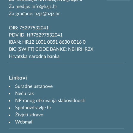
Za medije: info@hzjz.hr
Za građane: hzjz@hzjz.hr
OIB: 75297532041
PDV ID: HR75297532041
IBAN: HR12 1001 0051 8630 0016 0
BIC (SWIFT) CODE BANKE: NBHRHR2X
Hrvatska narodna banka
Linkovi
Suradne ustanove
Neću rak
NP ranog otkrivanja slabovidnosti
Spolnozdravlje.hr
Živjeti zdravo
Webmail