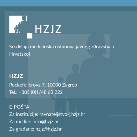
Središnja medicinska ustanova javnog zdravstva u
Hrvatskoj
HZJZ
Rockefellerova 7, 10000 Zagreb
Tel.: +385 (0)1/48 63 222
E-POŠTA
Za institucije: ravnateljstvo@hzjz.hr
Za medije: info@hzjz.hr
Za građane: hzjz@hzjz.hr