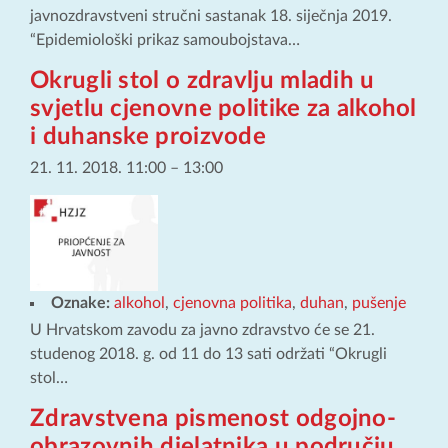
javnozdravstveni stručni sastanak 18. siječnja 2019.
“Epidemiološki prikaz samoubojstava…
Okrugli stol o zdravlju mladih u
svjetlu cjenovne politike za alkohol
i duhanske proizvode
21. 11. 2018. 11:00
–
13:00
Oznake:
alkohol
,
cjenovna politika
,
duhan
,
pušenje
U Hrvatskom zavodu za javno zdravstvo će se 21.
studenog 2018. g. od 11 do 13 sati održati “Okrugli
stol…
Zdravstvena pismenost odgojno-
obrazovnih djelatnika u području