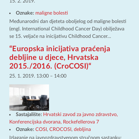
15. 2. 2019.
Oznake:
maligne bolesti
Međunarodni dan djeteta oboljelog od maligne bolesti
(engl. International Childhood Cancer Day) obilježava
se 15. veljače na inicijativu Childhood Cancer…
“Europska inicijativa praćenja
debljine u djece, Hrvatska
2015./2016. (CroCOSI)“
25. 1. 2019. 13:00
–
14:00
Sastajalište:
Hrvatski zavod za javno zdravstvo,
Konferencijska dvorana, Rockefellerova 7
Oznake:
COSI
,
CROCOSI
,
debljina
Izlaganje na javnozdravstvenom stručnom sastanku: