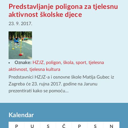
Predstavljanje poligona za tjelesnu
aktivnost školske djece
23. 9. 2017.
Oznake:
HZJZ
,
poligon
,
škola
,
sport
,
tjelesna
aktivnost
,
tjelesna kultura
Predstavnici HZJZ-a i osnovne škole Matija Gubec iz
Zagreba će 23. rujna 2017. godine na Jarunu
prezentirati kako se pomoću…
Kalendar
P
U
S
Č
P
S
N