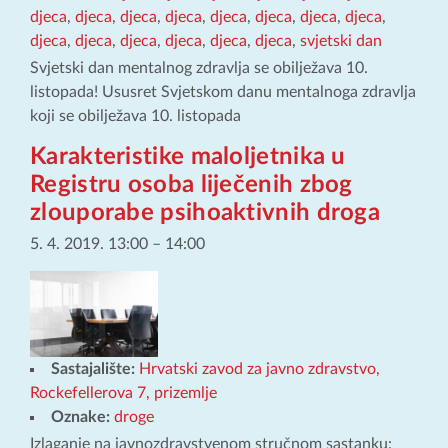
djeca
,
djeca
,
djeca
,
djeca
,
djeca
,
djeca
,
djeca
,
djeca
,
djeca
,
djeca
,
djeca
,
djeca
,
djeca
,
djeca
,
svjetski dan
Svjetski dan mentalnog zdravlja se obilježava 10.
listopada! Ususret Svjetskom danu mentalnoga zdravlja
koji se obilježava 10. listopada
Karakteristike maloljetnika u
Registru osoba liječenih zbog
zlouporabe psihoaktivnih droga
5. 4. 2019. 13:00
–
14:00
Sastajalište:
Hrvatski zavod za javno zdravstvo,
Rockefellerova 7, prizemlje
Oznake:
droge
Izlaganje na javnozdravstvenom stručnom sastanku: