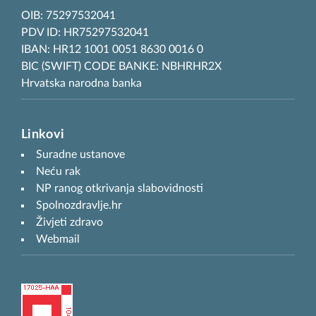
OIB: 75297532041
PDV ID: HR75297532041
IBAN: HR12 1001 0051 8630 0016 0
BIC (SWIFT) CODE BANKE: NBHRHR2X
Hrvatska narodna banka
Linkovi
Suradne ustanove
Neću rak
NP ranog otkrivanja slabovidnosti
Spolnozdravlje.hr
Živjeti zdravo
Webmail