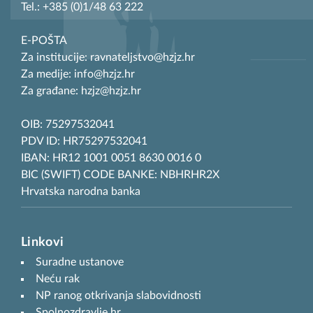
Tel.: +385 (0)1/48 63 222
E-POŠTA
Za institucije: ravnateljstvo@hzjz.hr
Za medije: info@hzjz.hr
Za građane: hzjz@hzjz.hr
OIB: 75297532041
PDV ID: HR75297532041
IBAN: HR12 1001 0051 8630 0016 0
BIC (SWIFT) CODE BANKE: NBHRHR2X
Hrvatska narodna banka
Linkovi
Suradne ustanove
Neću rak
NP ranog otkrivanja slabovidnosti
Spolnozdravlje.hr