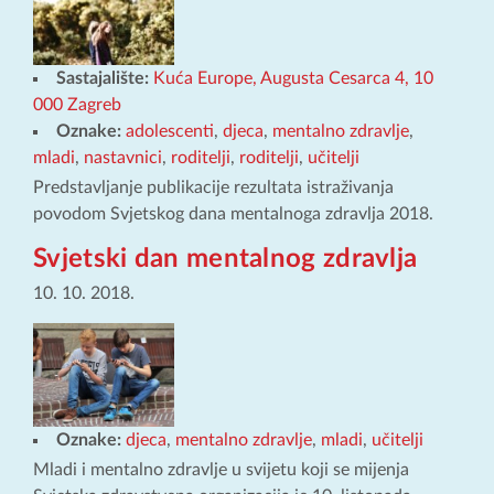
Sastajalište:
Kuća Europe, Augusta Cesarca 4, 10
000 Zagreb
Oznake:
adolescenti
,
djeca
,
mentalno zdravlje
,
mladi
,
nastavnici
,
roditelji
,
roditelji
,
učitelji
Predstavljanje publikacije rezultata istraživanja
povodom Svjetskog dana mentalnoga zdravlja 2018.
Svjetski dan mentalnog zdravlja
10. 10. 2018.
Oznake:
djeca
,
mentalno zdravlje
,
mladi
,
učitelji
Mladi i mentalno zdravlje u svijetu koji se mijenja