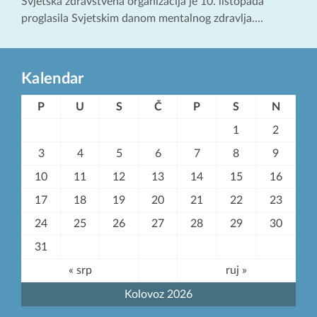
Svjetska zdravstvena organizacija je 10. listopada
proglasila Svjetskim danom mentalnog zdravlja….
Kalendar
P
U
S
Č
P
S
N
1
2
3
4
5
6
7
8
9
10
11
12
13
14
15
16
17
18
19
20
21
22
23
24
25
26
27
28
29
30
31
« srp
ruj »
Kolovoz 2026