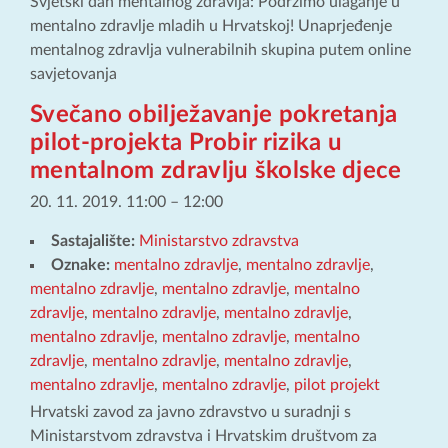
Svjetski dan mentalnog zdravlja: Podržimo ulaganje u
mentalno zdravlje mladih u Hrvatskoj! Unaprjeđenje
mentalnog zdravlja vulnerabilnih skupina putem online
savjetovanja
Svečano obilježavanje pokretanja
pilot-projekta Probir rizika u
mentalnom zdravlju školske djece
20. 11. 2019. 11:00
–
12:00
Sastajalište:
Ministarstvo zdravstva
Oznake:
mentalno zdravlje
,
mentalno zdravlje
,
mentalno zdravlje
,
mentalno zdravlje
,
mentalno
zdravlje
,
mentalno zdravlje
,
mentalno zdravlje
,
mentalno zdravlje
,
mentalno zdravlje
,
mentalno
zdravlje
,
mentalno zdravlje
,
mentalno zdravlje
,
mentalno zdravlje
,
mentalno zdravlje
,
pilot projekt
Hrvatski zavod za javno zdravstvo u suradnji s
Ministarstvom zdravstva i Hrvatskim društvom za