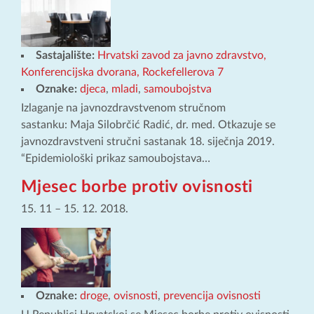
Sastajalište:
Hrvatski zavod za javno zdravstvo,
Konferencijska dvorana, Rockefellerova 7
Oznake:
djeca
,
mladi
,
samoubojstva
Izlaganje na javnozdravstvenom stručnom
sastanku: Maja Silobrčić Radić, dr. med. Otkazuje se
javnozdravstveni stručni sastanak 18. siječnja 2019.
“Epidemiološki prikaz samoubojstava…
Mjesec borbe protiv ovisnosti
15. 11
–
15. 12. 2018.
Oznake:
droge
,
ovisnosti
,
prevencija ovisnosti