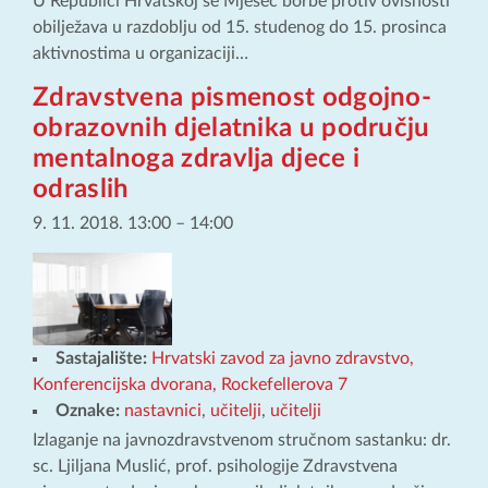
U Republici Hrvatskoj se Mjesec borbe protiv ovisnosti
obilježava u razdoblju od 15. studenog do 15. prosinca
aktivnostima u organizaciji…
Zdravstvena pismenost odgojno-
obrazovnih djelatnika u području
mentalnoga zdravlja djece i
odraslih
9. 11. 2018. 13:00
–
14:00
Sastajalište:
Hrvatski zavod za javno zdravstvo,
Konferencijska dvorana, Rockefellerova 7
Oznake:
nastavnici
,
učitelji
,
učitelji
Izlaganje na javnozdravstvenom stručnom sastanku: dr.
sc. Ljiljana Muslić, prof. psihologije Zdravstvena