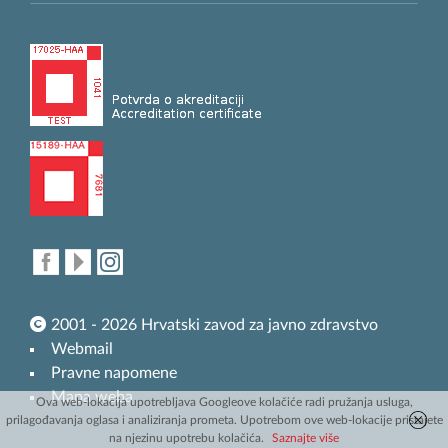
2001 - 2026 Hrvatski zavod za javno zdravstvo
Webmail
Pravne napomene
Mapa weba
Ova web-lokacija upotrebljava Googleove kolačiće radi pružanja usluga,
prilagođavanja oglasa i analiziranja prometa. Upotrebom ove web-lokacije pristajete
na njezinu upotrebu kolačića.
Saznajte više