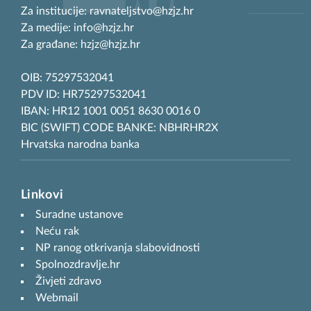
Za institucije: ravnateljstvo@hzjz.hr
Za medije: info@hzjz.hr
Za građane: hzjz@hzjz.hr
OIB: 75297532041
PDV ID: HR75297532041
IBAN: HR12 1001 0051 8630 0016 0
BIC (SWIFT) CODE BANKE: NBHRHR2X
Hrvatska narodna banka
Linkovi
Suradne ustanove
Neću rak
NP ranog otkrivanja slabovidnosti
Spolnozdravlje.hr
Živjeti zdravo
Webmail