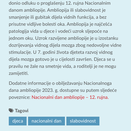
donio odluku o proglašenju 12. rujna Nacionalnim
danom ambliopije. Ambliopija ili slabovidnost je
smanjenje ili gubitak dijela vidnih funkcija, a bez
prisutne vidljive bolesti oka. Ambliopija je najčešća
patologija vida u djece i vodeći uzrok sljepoće na
jednom oku. Uzrok razvijene ambliopije je u izostanku
dozrijevanja vidnog dijela mozga zbog nedovoljne vidne
stimulacije. U 7. godini života djeteta razvoj vidnog
dijela mozga gotovo je u cijelosti završen. Djeca se u
pravilu ne žale na smetnje vida, a roditelji je ne mogu
zamijetiti.
Dodatne informacije o obilježavanju Nacionalnoga
dana ambliopije 2023. g. dostupne su putem sljedeće
poveznice:
Nacionalni dan ambliopije – 12. rujna.
Tagovi
djeca
nacionalni dan
slabovidnost