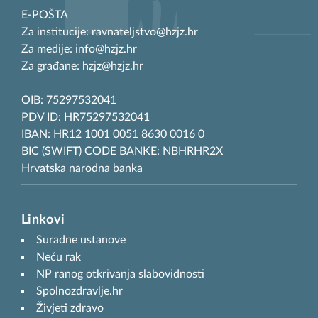
E-POŠTA
Za institucije: ravnateljstvo@hzjz.hr
Za medije: info@hzjz.hr
Za građane: hzjz@hzjz.hr
OIB: 75297532041
PDV ID: HR75297532041
IBAN: HR12 1001 0051 8630 0016 0
BIC (SWIFT) CODE BANKE: NBHRHR2X
Hrvatska narodna banka
Linkovi
Suradne ustanove
Neću rak
NP ranog otkrivanja slabovidnosti
Spolnozdravlje.hr
Živjeti zdravo