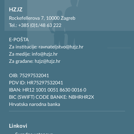
HZJZ
Rockefellerova 7, 10000 Zagreb
Tel.: +385 (0)1/48 63 222
E-POŠTA
Za institucije: ravnateljstvo@hzjz.hr
Za medije: info@hzjz.hr
Za građane: hzjz@hzjz.hr
OIB: 75297532041
PDV ID: HR75297532041
IBAN: HR12 1001 0051 8630 0016 0
BIC (SWIFT) CODE BANKE: NBHRHR2X
Hrvatska narodna banka
Linkovi