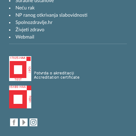
Suradne ustanove
Neću rak
NP ranog otkrivanja slabovidnosti
Spolnozdravlje.hr
Živjeti zdravo
Webmail