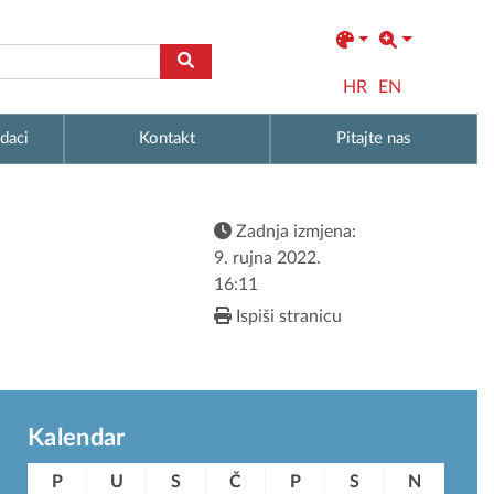
HR
EN
daci
Kontakt
Pitajte nas
Zadnja izmjena:
9. rujna 2022.
16:11
Ispiši stranicu
Kalendar
P
U
S
Č
P
S
N