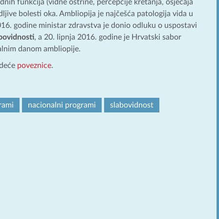
idnih funkcija (vidne oštrine, percepcije kretanja, osjećaja
ljive bolesti oka. Ambliopija je najčešća patologija vida u
016. godine ministar zdravstva je donio odluku o uspostavi
bovidnosti
, a 20. lipnja 2016. godine je Hrvatski sabor
alnim danom ambliopije.
edeće
poveznice
.
rami
nacionalni programi
slabovidnost