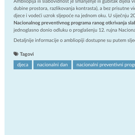
Ambliopija ili slabovidnost je smanjenje ili gubitak dijela v
dubine prostora, razlikovanja kontrasta), a bez prisutne vid
djece i vodeći uzrok sljepoće na jednom oku. U siječnju 2
Nacionalnog preventivnog programa ranog otkrivanja sla
jednoglasno donio odluku o proglašenju 12. rujna Nacion
Detaljnije informacije o ambliopiji dostupne su putem slj
Tagovi
djeca
nacionalni dan
nacionalni preventivni prog