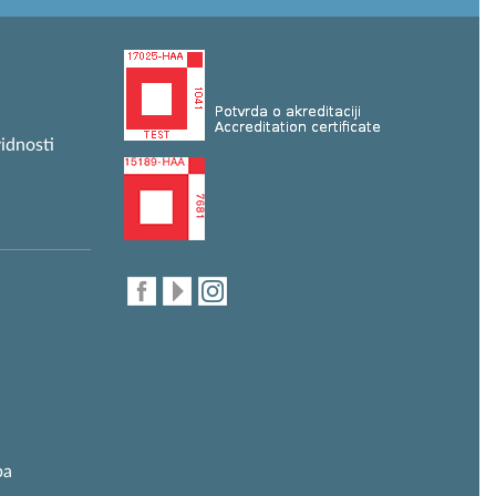
idnosti
ba