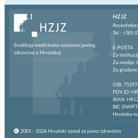
HZJZ
Rockefeller
Tel.: +385 
Središnja medicinska ustanova javnog
E-POŠTA
zdravstva u Hrvatskoj
Za instituci
Za medije: 
Za građane:
OIB: 7529
PDV ID: H
IBAN: HR12
BIC (SWIF
Hrvatska n
2001 - 2026 Hrvatski zavod za javno zdravstvo