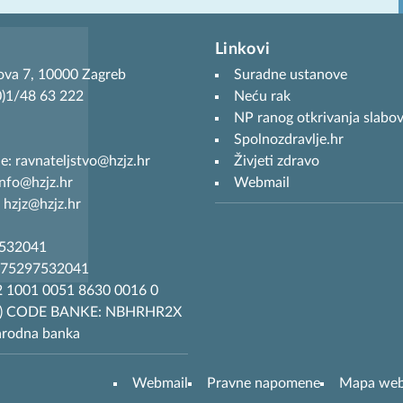
Linkovi
ova 7, 10000 Zagreb
Suradne ustanove
(0)1/48 63 222
Neću rak
NP ranog otkrivanja slabov
Spolnozdravlje.hr
je: ravnateljstvo@hzjz.hr
Živjeti zdravo
info@hzjz.hr
Webmail
 hzjz@hzjz.hr
7532041
R75297532041
 1001 0051 8630 0016 0
T) CODE BANKE: NBHRHR2X
arodna banka
Webmail
Pravne napomene
Mapa we