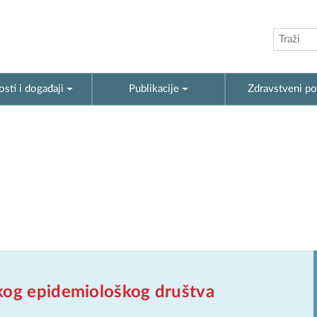
sti i događaji
Publikacije
Zdravstveni po
kog epidemiološkog društva