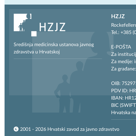
HZJZ
Rockefeller
Tel.: +385 
Središnja medicinska ustanova javnog
E-POŠTA
zdravstva u Hrvatskoj
Za instituci
Za medije: 
Za građane:
OIB: 7529
PDV ID: H
IBAN: HR12
BIC (SWIF
Hrvatska n
2001 - 2026 Hrvatski zavod za javno zdravstvo