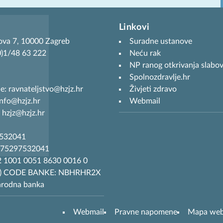
Linkovi
ova 7, 10000 Zagreb
Suradne ustanove
(0)1/48 63 222
Neću rak
NP ranog otkrivanja slabov
Spolnozdravlje.hr
je: ravnateljstvo@hzjz.hr
Živjeti zdravo
info@hzjz.hr
Webmail
 hzjz@hzjz.hr
7532041
R75297532041
 1001 0051 8630 0016 0
T) CODE BANKE: NBHRHR2X
arodna banka
Webmail
Pravne napomene
Mapa we