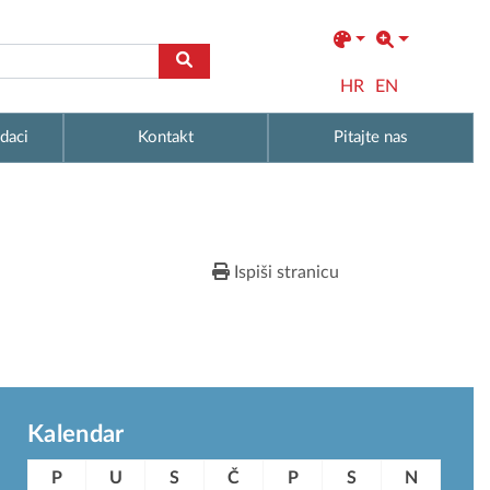
HR
EN
daci
Kontakt
Pitajte nas
Ispiši stranicu
Kalendar
P
U
S
Č
P
S
N