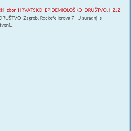
čki zbor
,
HRVATSKO EPIDEMIOLOŠKO DRUŠTVO
,
HZJZ
RUŠTVO Zagreb, Rockefellerova 7 U suradnji s
stveni…