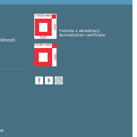
idnosti
ba