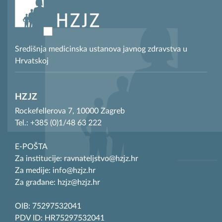
Središnja medicinska ustanova javnog zdravstva u
Hrvatskoj
HZJZ
Rockefellerova 7, 10000 Zagreb
Tel.: +385 (0)1/48 63 222
E-POŠTA
Za institucije: ravnateljstvo@hzjz.hr
Za medije: info@hzjz.hr
Za građane: hzjz@hzjz.hr
OIB: 75297532041
PDV ID: HR75297532041