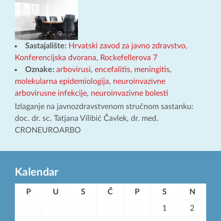
Sastajalište:
Hrvatski zavod za javno zdravstvo,
Konferencijska dvorana, Rockefellerova 7
Oznake:
arbovirusi
,
encefalitis
,
meningitis
,
molekularna epidemiologija
,
neuroinvazivne
arbovirusne infekcije
,
neuroinvazivne bolesti
Izlaganje na javnozdravstvenom stručnom sastanku:
doc. dr. sc. Tatjana Vilibić Čavlek, dr. med.
CRONEUROARBO
Kalendar
P
U
S
Č
P
S
N
1
2