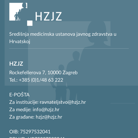
Središnja medicinska ustanova javnog zdravstva u
Hrvatskoj
HZJZ
Rockefellerova 7, 10000 Zagreb
Tel.: +385 (0)1/48 63 222
E-POŠTA
Za institucije: ravnateljstvo@hzjz.hr
Za medije: info@hzjz.hr
Za građane: hzjz@hzjz.hr
OIB: 75297532041