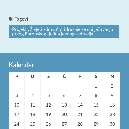
Tagovi
Projekt „Živjeti zdravo“ pridružuje se obilježavanju
prvog Europskog tjedna javnoga zdravlja
Kalendar
P
U
S
Č
P
S
N
1
2
3
4
5
6
7
8
9
10
11
12
13
14
15
16
17
18
19
20
21
22
23
24
25
26
27
28
29
30