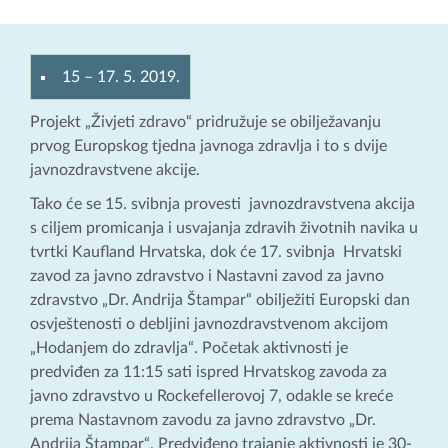
15
–
17. 5. 2019.
Projekt „Živjeti zdravo“ pridružuje se obilježavanju
prvog Europskog tjedna javnoga zdravlja i to s dvije
javnozdravstvene akcije.
Tako će se 15. svibnja provesti javnozdravstvena akcija
s ciljem promicanja i usvajanja zdravih životnih navika u
tvrtki Kaufland Hrvatska, dok će 17. svibnja Hrvatski
zavod za javno zdravstvo i Nastavni zavod za javno
zdravstvo „Dr. Andrija Štampar“ obilježiti Europski dan
osvještenosti o debljini javnozdravstvenom akcijom
„Hodanjem do zdravlja“. Početak aktivnosti je
predviđen za 11:15 sati ispred Hrvatskog zavoda za
javno zdravstvo u Rockefellerovoj 7, odakle se kreće
prema Nastavnom zavodu za javno zdravstvo „Dr.
Andrija Štampar“. Predviđeno trajanje aktivnosti je 30-