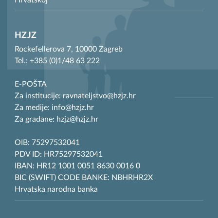
Hrvatskoj
HZJZ
Rockefellerova 7, 10000 Zagreb
Tel.: +385 (0)1/48 63 222
E-POŠTA
Za institucije: ravnateljstvo@hzjz.hr
Za medije: info@hzjz.hr
Za građane: hzjz@hzjz.hr
OIB: 75297532041
PDV ID: HR75297532041
IBAN: HR12 1001 0051 8630 0016 0
BIC (SWIFT) CODE BANKE: NBHRHR2X
Hrvatska narodna banka