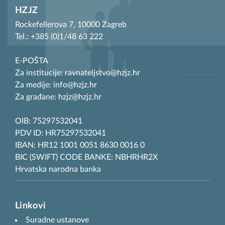
HZJZ
Rockefellerova 7, 10000 Zagreb
Tel.: +385 (0)1/48 63 222
E-POŠTA
Za institucije: ravnateljstvo@hzjz.hr
Za medije: info@hzjz.hr
Za građane: hzjz@hzjz.hr
OIB: 75297532041
PDV ID: HR75297532041
IBAN: HR12 1001 0051 8630 0016 0
BIC (SWIFT) CODE BANKE: NBHRHR2X
Hrvatska narodna banka
Linkovi
Suradne ustanove