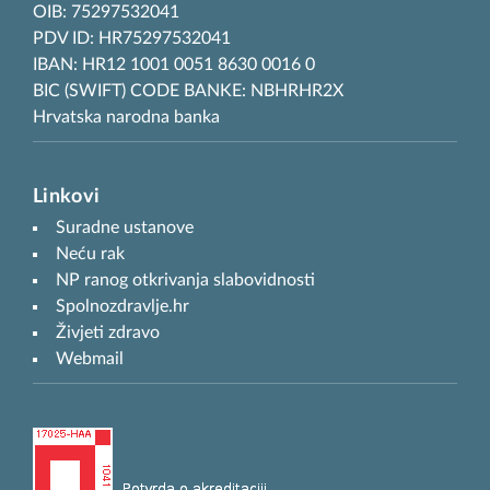
OIB: 75297532041
PDV ID: HR75297532041
IBAN: HR12 1001 0051 8630 0016 0
BIC (SWIFT) CODE BANKE: NBHRHR2X
Hrvatska narodna banka
Linkovi
Suradne ustanove
Neću rak
NP ranog otkrivanja slabovidnosti
Spolnozdravlje.hr
Živjeti zdravo
Webmail