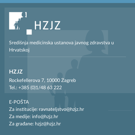
Središnja medicinska ustanova javnog zdravstva u
Hrvatskoj
HZJZ
Rockefellerova 7, 10000 Zagreb
Tel.: +385 (0)1/48 63 222
E-POŠTA
Za institucije: ravnateljstvo@hzjz.hr
Za medije: info@hzjz.hr
Za građane: hzjz@hzjz.hr