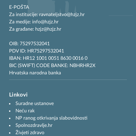
E-POŠTA
Za institucije: ravnateljstvo@hzjz.hr
Za medije: info@hzjz.hr
Za građane: hzjz@hzjz.hr
OIB: 75297532041
PDV ID: HR75297532041
IBAN: HR12 1001 0051 8630 0016 0
BIC (SWIFT) CODE BANKE: NBHRHR2X
Hrvatska narodna banka
Linkovi
Suradne ustanove
Neću rak
NP ranog otkrivanja slabovidnosti
Spolnozdravlje.hr
Živjeti zdravo