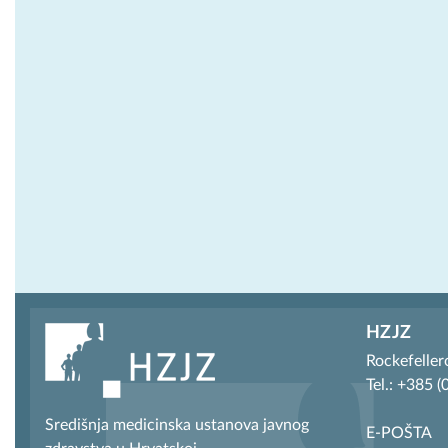
HZJZ
Rockefeller
Tel.: +385 
Središnja medicinska ustanova javnog
E-POŠTA