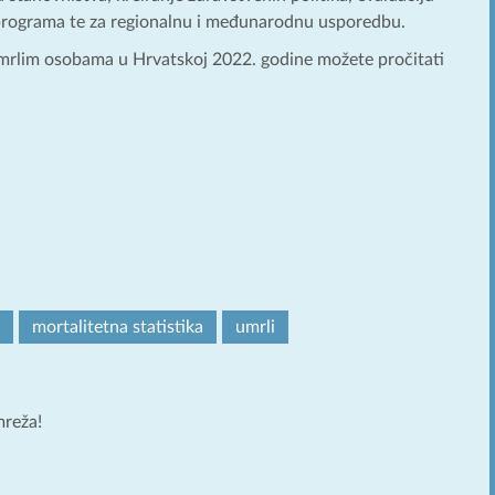
programa te za regionalnu i međunarodnu usporedbu.
 umrlim osobama u Hrvatskoj 2022. godine možete pročitati
mortalitetna statistika
umrli
mreža!