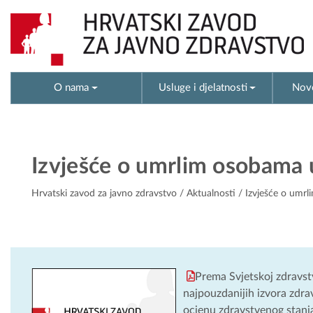
O nama
Usluge i djelatnosti
Novo
Izvješće o umrlim osobama 
Hrvatski zavod za javno zdravstvo
/
Aktualnosti
/ Izvješće o umrl
Prema Svjetskoj zdravstv
najpouzdanijih izvora zdrav
ocjenu zdravstvenog stanja