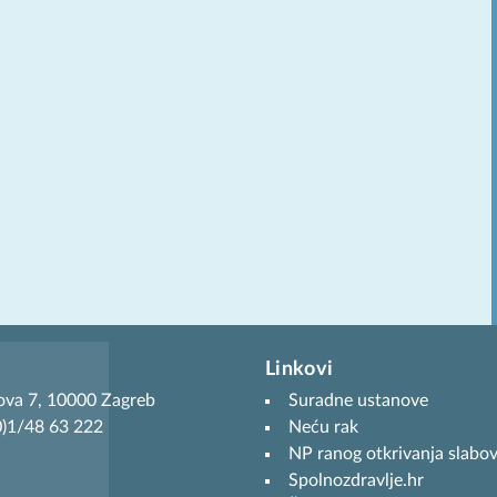
Linkovi
ova 7, 10000 Zagreb
Suradne ustanove
(0)1/48 63 222
Neću rak
NP ranog otkrivanja slabov
Spolnozdravlje.hr