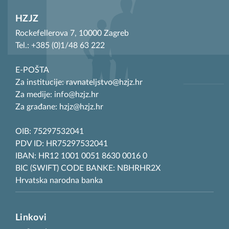
HZJZ
Rockefellerova 7, 10000 Zagreb
Tel.: +385 (0)1/48 63 222
E-POŠTA
Za institucije: ravnateljstvo@hzjz.hr
Za medije: info@hzjz.hr
Za građane: hzjz@hzjz.hr
OIB: 75297532041
PDV ID: HR75297532041
IBAN: HR12 1001 0051 8630 0016 0
BIC (SWIFT) CODE BANKE: NBHRHR2X
Hrvatska narodna banka
Linkovi