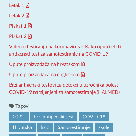
Letak 1
Letak 2
Plakat 1
Plakat 2
Video o testiranju na koronavirus – Kako upotrijebiti
antigensti test za samotestiranje na COVID-19
Upute proizvođača na hrvatskom
Upute proizvođača na engleskom
Brzi antigenski testovi za detekciju uzročnika bolesti
COVID-19 namijenjeni za samotestiranje (HALMED)
Tagovi
2022.
brzi antigenski test
COVID-19
Hrvatska
hzjz
Samotestiranje
škole