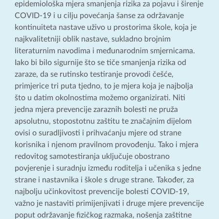
epidemiološka mjera smanjenja rizika za pojavu i širenje
COVID-19 i u cilju povećanja šanse za održavanje
kontinuiteta nastave uživo u prostorima škole, koja je
najkvalitetniji oblik nastave, sukladno brojnim
literaturnim navodima i međunarodnim smjernicama.
Iako bi bilo sigurnije što se tiče smanjenja rizika od
zaraze, da se rutinsko testiranje provodi češće,
primjerice tri puta tjedno, to je mjera koja je najbolja
što u datim okolnostima možemo organizirati. Niti
jedna mjera prevencije zaraznih bolesti ne pruža
apsolutnu, stopostotnu zaštitu te značajnim dijelom
ovisi o suradljivosti i prihvaćanju mjere od strane
korisnika i njenom pravilnom provođenju. Tako i mjera
redovitog samotestiranja uključuje obostrano
povjerenje i suradnju između roditelja i učenika s jedne
strane i nastavnika i škole s druge strane. Također, za
najbolju učinkovitost prevencije bolesti COVID-19,
važno je nastaviti primijenjivati i druge mjere prevencije
poput održavanje fizičkog razmaka, nošenja zaštitne