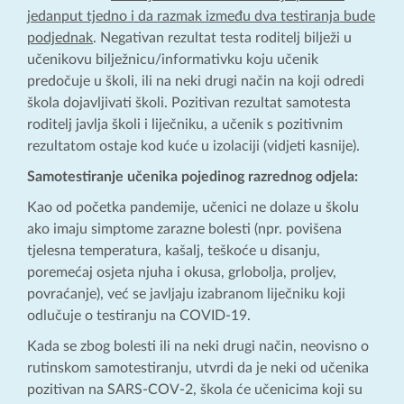
jedanput tjedno i da razmak između dva testiranja bude
podjednak
. Negativan rezultat testa roditelj bilježi u
učenikovu bilježnicu/informativku koju učenik
predočuje u školi, ili na neki drugi način na koji odredi
škola dojavljivati školi. Pozitivan rezultat samotesta
roditelj javlja školi i liječniku, a učenik s pozitivnim
rezultatom ostaje kod kuće u izolaciji (vidjeti kasnije).
Samotestiranje učenika pojedinog razrednog odjela:
Kao od početka pandemije, učenici ne dolaze u školu
ako imaju simptome zarazne bolesti (npr. povišena
tjelesna temperatura, kašalj, teškoće u disanju,
poremećaj osjeta njuha i okusa, grlobolja, proljev,
povraćanje), već se javljaju izabranom liječniku koji
odlučuje o testiranju na COVID-19.
Kada se zbog bolesti ili na neki drugi način, neovisno o
rutinskom samotestiranju, utvrdi da je neki od učenika
pozitivan na SARS-COV-2, škola će učenicima koji su