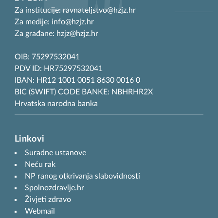
Za institucije: ravnateljstvo@hzjz.hr
Za medije: info@hzjz.hr
Za građane: hzjz@hzjz.hr
OIB: 75297532041
PDV ID: HR75297532041
IBAN: HR12 1001 0051 8630 0016 0
BIC (SWIFT) CODE BANKE: NBHRHR2X
Hrvatska narodna banka
Linkovi
Suradne ustanove
Neću rak
NP ranog otkrivanja slabovidnosti
Spolnozdravlje.hr
Živjeti zdravo
Webmail