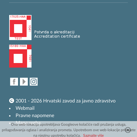
2001 - 2026 Hrvatski zavod za javno zdravstvo
Webmail
Pravne napomene
Mapa weba
Ova web-lokacija upotrebljava Googleove kolačiće radi pružanja usluga,
prilagođavanja oglasa i analiziranja prometa. Upotrebom ove web-lokacije pristajete
na njezinu upotrebu kolačića.
Saznajte više