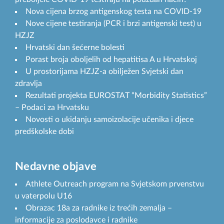
Nova cijena brzog antigenskog testa na COVID-19
Nove cijene testiranja (PCR i brzi antigenski test) u
HZJZ
Hrvatski dan šećerne bolesti
Porast broja oboljelih od hepatitisa A u Hrvatskoj
U prostorijama HZJZ-a obilježen Svjetski dan
zdravlja
Rezultati projekta EUROSTAT “Morbidity Statistics”
– Podaci za Hrvatsku
Novosti o ukidanju samoizolacije učenika i djece
predškolske dobi
Nedavne objave
Athlete Outreach program na Svjetskom prvenstvu
u vaterpolu U16
Obrazac 18a za radnike iz trećih zemalja –
informacije za poslodavce i radnike