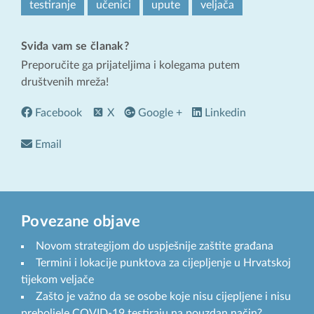
testiranje
učenici
upute
veljača
Sviđa vam se članak?
Preporučite ga prijateljima i kolegama putem
društvenih mreža!
Facebook
X
Google +
Linkedin
Email
Povezane objave
Novom strategijom do uspješnije zaštite građana
Termini i lokacije punktova za cijepljenje u Hrvatskoj
tijekom veljače
Zašto je važno da se osobe koje nisu cijepljene i nisu
preboljele COVID-19 testiraju na pouzdan način?