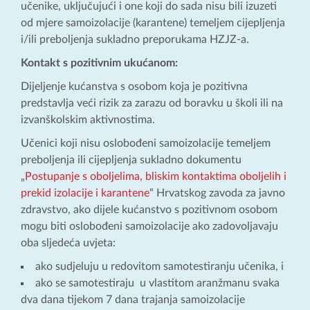
učenike, uključujući i one koji do sada nisu bili izuzeti
od mjere samoizolacije (karantene) temeljem cijepljenja
i/ili preboljenja sukladno preporukama HZJZ-a.
Kontakt s pozitivnim ukućanom:
Dijeljenje kućanstva s osobom koja je pozitivna
predstavlja veći rizik za zarazu od boravku u školi ili na
izvanškolskim aktivnostima.
Učenici koji nisu oslobođeni samoizolacije temeljem
preboljenja ili cijepljenja sukladno dokumentu
„
Postupanje s oboljelima, bliskim kontaktima oboljelih i
prekid izolacije i karantene
“ Hrvatskog zavoda za javno
zdravstvo, ako dijele kućanstvo s pozitivnom osobom
mogu biti oslobođeni samoizolacije ako zadovoljavaju
oba sljedeća uvjeta:
ako sudjeluju u redovitom samotestiranju učenika, i
ako se samotestiraju u vlastitom aranžmanu svaka
dva dana tijekom 7 dana trajanja samoizolacije