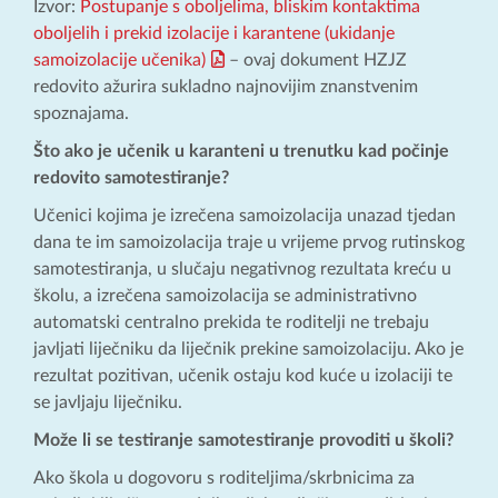
Izvor:
Postupanje s oboljelima, bliskim kontaktima
oboljelih i prekid izolacije i karantene (ukidanje
samoizolacije učenika)
– ovaj dokument HZJZ
redovito ažurira sukladno najnovijim znanstvenim
spoznajama.
Što ako je učenik u karanteni u trenutku kad počinje
redovito samotestiranje?
Učenici kojima je izrečena samoizolacija unazad tjedan
dana te im samoizolacija traje u vrijeme prvog rutinskog
samotestiranja, u slučaju negativnog rezultata kreću u
školu, a izrečena samoizolacija se administrativno
automatski centralno prekida te roditelji ne trebaju
javljati liječniku da liječnik prekine samoizolaciju. Ako je
rezultat pozitivan, učenik ostaju kod kuće u izolaciji te
se javljaju liječniku.
Može li se testiranje samotestiranje provoditi u školi?
Ako škola u dogovoru s roditeljima/skrbnicima za