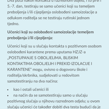
Dva puta nakon kontakta u razrednom odjelu, i to prvi i
5.-7. dan, testiraju se samo učenici koji su temeljem
preboljenja i/ili cijepljenja oslobođeni samoizolacije a
odlukom roditelja se ne testiraju rutinski jednom
tjedno.
Učenici koji su oslobođeni samoizolacije temeljem
preboljenja i/ili cijepljenja:
Učenici koji su u slučaju kontakta s pozitivnom osobom
oslobođeni karantene prema uputama HZJZ-a
„POSTUPANJE S OBOLJELIMA, BLISKIM
KONTAKTIMA OBOLJELIH I PREKID IZOLACIJE I
KARANTENE” mogu, ovisno o dogovoru škole i
roditelja/skrbnika, sudjelovati u redovitom
samotestiranju na dva načina:
kao i ostali učenici ili
na način da se samotestiraju samo u slučaju
pozitivnog slučaja u njihovu razrednom odjelu; u ovom
slučaju učenici će također dobiti dva testa budući da je