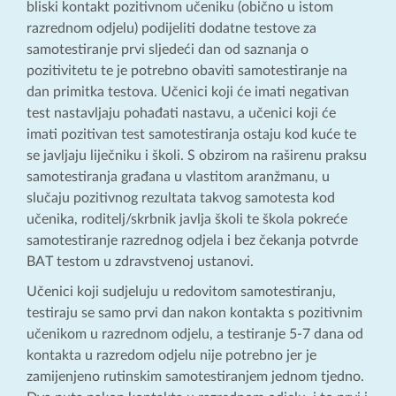
bliski kontakt pozitivnom učeniku (obično u istom
razrednom odjelu) podijeliti dodatne testove za
samotestiranje prvi sljedeći dan od saznanja o
pozitivitetu te je potrebno obaviti samotestiranje na
dan primitka testova. Učenici koji će imati negativan
test nastavljaju pohađati nastavu, a učenici koji će
imati pozitivan test samotestiranja ostaju kod kuće te
se javljaju liječniku i školi. S obzirom na raširenu praksu
samotestiranja građana u vlastitom aranžmanu, u
slučaju pozitivnog rezultata takvog samotesta kod
učenika, roditelj/skrbnik javlja školi te škola pokreće
samotestiranje razrednog odjela i bez čekanja potvrde
BAT testom u zdravstvenoj ustanovi.
Učenici koji sudjeluju u redovitom samotestiranju,
testiraju se samo prvi dan nakon kontakta s pozitivnim
učenikom u razrednom odjelu, a testiranje 5-7 dana od
kontakta u razredom odjelu nije potrebno jer je
zamijenjeno rutinskim samotestiranjem jednom tjedno.