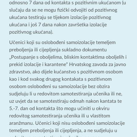
odnosno 7 dana od kontakta s pozitivnim ukućanom (u
slučaju da se ne mogu fizički odvojiti od pozitivnog
ukućana testiraju se tijekom izolacije pozitivnog
ukućana i još 7 dana nakon završetka izolacije
pozitivnog ukućana).
Učenici koji su oslobođeni samoizolacije temeljem
preboljenja ili cijepljenja sukladno dokumentu
„Postupanje s oboljelima, bliskim kontaktima oboljelih i
prekid izolacije i karantene“ Hrvatskog zavoda za javno
zdravstvo, ako dijele kućanstvo s pozitivnom osobom
kao i kod svakog drugog kontakata s pozitivnom
osobom oslobođeni su samoizolacije bez obzira
sudjeluju li u redovitom samotestiranja učenika ili ne,
uz uvjet da se samotestiraju odmah nakon kantata te
5.-7. dan od kontakta što mogu učiniti u okviru
redovitog samotestiranja učenika ili u vlastitom
aranžmanu. Učenici koji nisu oslobođeni samoizolacije
temeljem preboljenja ili cijepljenja, a ne sudjeluju u